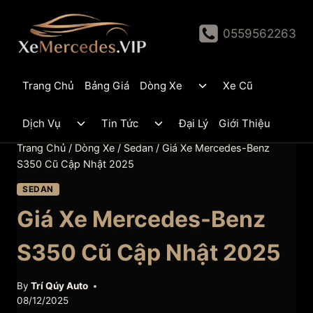
Skip
to
0559562263
content
Toggle
Trang Chủ
Bảng Giá
Dòng Xe
Xe Cũ
child
menu
Toggle
Toggle
Dịch Vụ
Tin Tức
Đại Lý
Giới Thiệu
child
child
menu
menu
Trang Chủ
/
Dòng Xe
/
Sedan
/
Giá Xe Mercedes-Benz
S350 Cũ Cập Nhật 2025
SEDAN
Giá Xe Mercedes-Benz
S350 Cũ Cập Nhật 2025
By
Trí Qúy Auto
08/12/2025