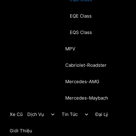
EQE Class
EQS Class
MPV
Cabriolet-Roadster
Mercedes-AMG
Mercedes-Maybach
Toggle
Toggle
Xe Cũ
Dịch Vụ
Tin Tức
Đại Lý
child
child
menu
menu
Giới Thiệu