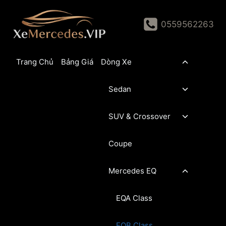
Skip
to
0559562263
content
Toggle
Trang Chủ
Bảng Giá
Dòng Xe
child
menu
Toggle
Sedan
child
menu
Toggle
SUV & Crossover
child
menu
Coupe
Toggle
Mercedes EQ
child
menu
EQA Class
EQB Class