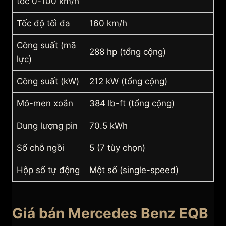
tốc 0-100 km/h
Tốc độ tối đa
160 km/h
Công suất (mã
288 hp (tổng cộng)
lực)
Công suất (kW)
212 kW (tổng cộng)
Mô-men xoắn
384 lb-ft (tổng cộng)
Dung lượng pin
70.5 kWh
Số chỗ ngồi
5 (7 tùy chọn)
Hộp số tự động
Một số (single-speed)
Giá bán Mercedes Benz EQB