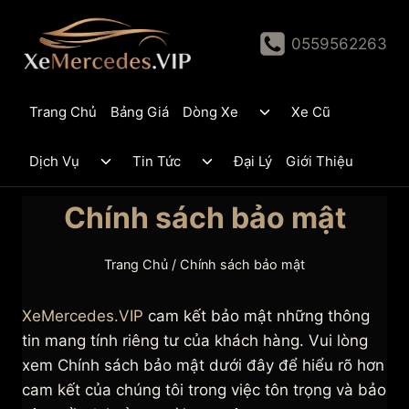
Skip
to
0559562263
content
Toggle
Trang Chủ
Bảng Giá
Dòng Xe
Xe Cũ
child
menu
Toggle
Toggle
Dịch Vụ
Tin Tức
Đại Lý
Giới Thiệu
child
child
menu
menu
Chính sách bảo mật
Trang Chủ
/
Chính sách bảo mật
XeMercedes.VIP
cam kết bảo mật những thông
tin mang tính riêng tư của khách hàng. Vui lòng
xem Chính sách bảo mật dưới đây để hiểu rõ hơn
cam kết của chúng tôi trong việc tôn trọng và bảo