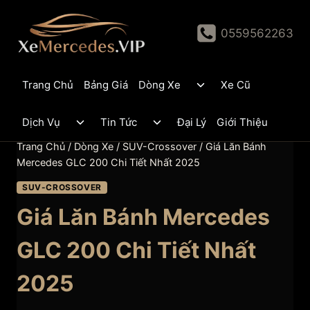
Skip
to
0559562263
content
Toggle
Trang Chủ
Bảng Giá
Dòng Xe
Xe Cũ
child
menu
Toggle
Toggle
Dịch Vụ
Tin Tức
Đại Lý
Giới Thiệu
child
child
menu
menu
Trang Chủ
/
Dòng Xe
/
SUV-Crossover
/
Giá Lăn Bánh
Mercedes GLC 200 Chi Tiết Nhất 2025
SUV-CROSSOVER
Giá Lăn Bánh Mercedes
GLC 200 Chi Tiết Nhất
2025