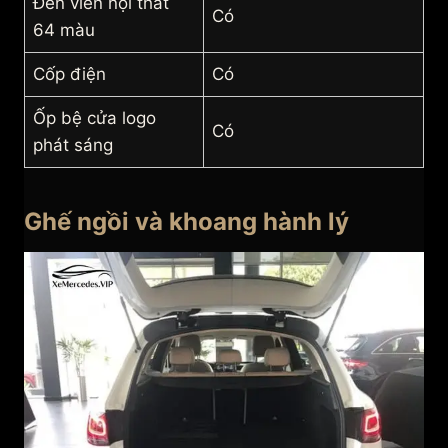
Đèn viền nội thất
Có
64 màu
Cốp điện
Có
Ốp bệ cửa logo
Có
phát sáng
Ghế ngồi và khoang hành lý