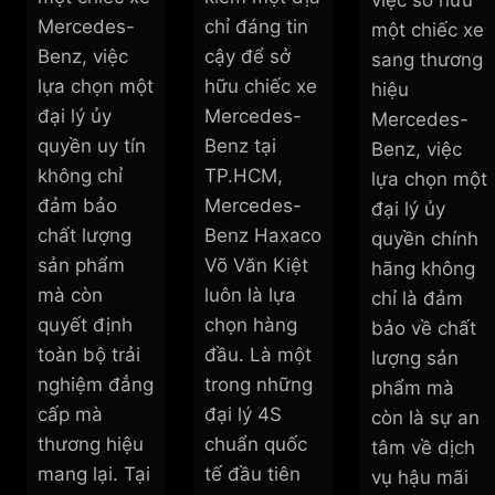
việc sở hữu
Mercedes-
chỉ đáng tin
một chiếc xe
Benz, việc
cậy để sở
sang thương
lựa chọn một
hữu chiếc xe
hiệu
đại lý ủy
Mercedes-
Mercedes-
quyền uy tín
Benz tại
Benz, việc
không chỉ
TP.HCM,
lựa chọn một
đảm bảo
Mercedes-
đại lý ủy
chất lượng
Benz Haxaco
quyền chính
sản phẩm
Võ Văn Kiệt
hãng không
mà còn
luôn là lựa
chỉ là đảm
quyết định
chọn hàng
bảo về chất
toàn bộ trải
đầu. Là một
lượng sản
nghiệm đẳng
trong những
phẩm mà
cấp mà
đại lý 4S
còn là sự an
thương hiệu
chuẩn quốc
tâm về dịch
mang lại. Tại
tế đầu tiên
vụ hậu mãi