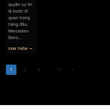
quyền uy tín
là bước đi
quan trọng
hàng đầu.
Mercedes-
Benz…
SHOWROOM
XEM THÊM
MERCEDES-
BENZ
VIETNAM
Page
STAR
Next
1
2
3
…
11
PHÚ
navigation
MỸ
Page
HƯNG