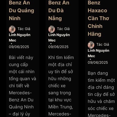
Benz An
Benz An
Benz
Du Quảng
Du Đà
Haxaco
Ninh
Nẵng
Cần Thơ
Chính
Tác Giả
Tác Giả
Hãng
Linh Nguyễn
Linh Nguyễn
Mec
Mec
Tác Giả
09/06/2025
09/06/2025
Linh Nguyễn
Mec
Bài viết này
Khi tìm kiếm
09/06/2025
cung cấp
một địa chỉ
một cái nhìn
uy tín để sở
Bạn đang
tổng quan và
hữu những
tìm kiếm một
chi tiết về
chiếc xe
địa chỉ đáng
Mercedes-
sang trọng
tin cậy để sở
Benz An Du
tại khu vực
hữu và chăm
Quảng Ninh
Miền Trung,
sóc chiếc xe
– đại lý ủy
Mercedes-
Mercedes-