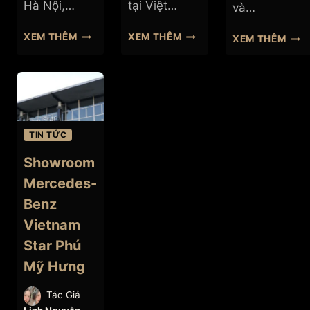
Hà Nội,…
tại Việt…
và…
SHOWROOM
SHOWROOM
SHO
XEM THÊM
XEM THÊM
XEM THÊM
MERCEDES-
MERCEDES-
MER
BENZ
BENZ
BEN
HAXACO
HAXACO
VIE
KIM
VÕ
STA
GIANG
VĂN
BÌN
KIỆT
DƯƠ
TIN TỨC
Showroom
Mercedes-
Benz
Vietnam
Star Phú
Mỹ Hưng
Tác Giả