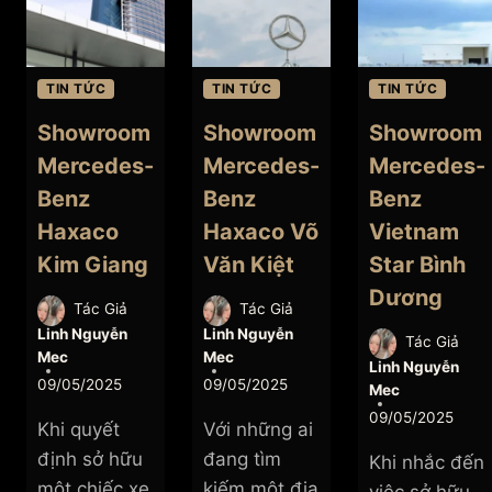
BEN
NINH
HAX
CẦN
THƠ
TIN TỨC
TIN TỨC
TIN TỨC
CHÍ
HÃN
Showroom
Showroom
Showroom
Mercedes-
Mercedes-
Mercedes-
Benz
Benz
Benz
Haxaco
Haxaco Võ
Vietnam
Kim Giang
Văn Kiệt
Star Bình
Dương
Tác Giả
Tác Giả
Linh Nguyễn
Linh Nguyễn
Tác Giả
Mec
Mec
Linh Nguyễn
09/05/2025
09/05/2025
Mec
09/05/2025
Khi quyết
Với những ai
định sở hữu
đang tìm
Khi nhắc đến
một chiếc xe
kiếm một địa