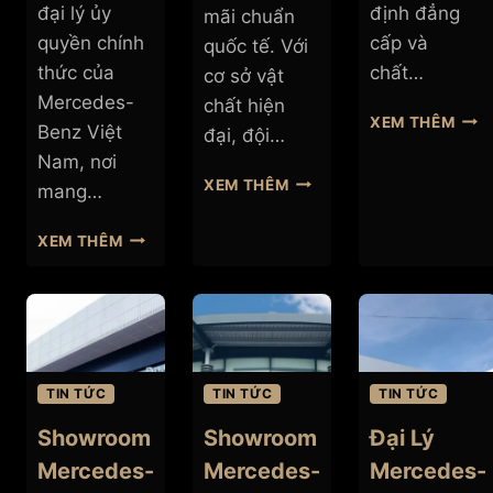
đại lý ủy
định đẳng
mãi chuẩn
quyền chính
cấp và
quốc tế. Với
thức của
chất…
cơ sở vật
Mercedes-
chất hiện
SHO
XEM THÊM
Benz Việt
đại, đội…
MER
Nam, nơi
BEN
SHOWROOM
XEM THÊM
AN
mang…
MERCEDES-
DU
BENZ
HẢI
SHOWROOM
XEM THÊM
AN
PHÒ
MERCEDES-
DU
BENZ
NHA
VINAMOTOR
TRANG,
NGHỆ
KHÁNH
AN
HÒA
TIN TỨC
TIN TỨC
TIN TỨC
Showroom
Showroom
Đại Lý
Mercedes-
Mercedes-
Mercedes-