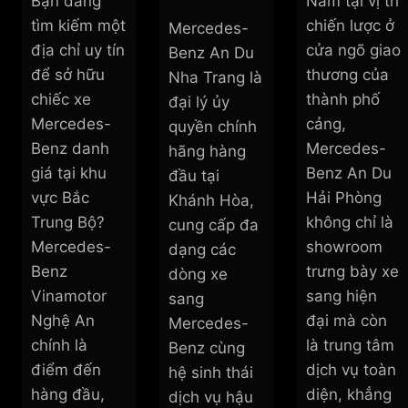
Bạn đang
Nằm tại vị trí
tìm kiếm một
chiến lược ở
Mercedes-
địa chỉ uy tín
cửa ngõ giao
Benz An Du
để sở hữu
thương của
Nha Trang là
chiếc xe
thành phố
đại lý ủy
Mercedes-
cảng,
quyền chính
Benz danh
Mercedes-
hãng hàng
giá tại khu
Benz An Du
đầu tại
vực Bắc
Hải Phòng
Khánh Hòa,
Trung Bộ?
không chỉ là
cung cấp đa
Mercedes-
showroom
dạng các
Benz
trưng bày xe
dòng xe
Vinamotor
sang hiện
sang
Nghệ An
đại mà còn
Mercedes-
chính là
là trung tâm
Benz cùng
điểm đến
dịch vụ toàn
hệ sinh thái
hàng đầu,
diện, khẳng
dịch vụ hậu