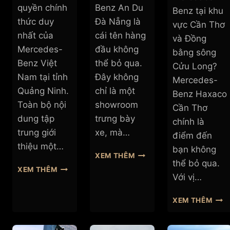
quyền chính
Benz An Du
Benz tại khu
thức duy
Đà Nẵng là
vực Cần Thơ
nhất của
cái tên hàng
và Đồng
Mercedes-
đầu không
bằng sông
Benz Việt
thể bỏ qua.
Cửu Long?
Nam tại tỉnh
Đây không
Mercedes-
Quảng Ninh.
chỉ là một
Benz Haxaco
Toàn bộ nội
showroom
Cần Thơ
dung tập
trưng bày
chính là
trung giới
xe, mà…
điểm đến
thiệu một…
bạn không
SHOWROOM
XEM THÊM
thể bỏ qua.
MERCEDES-
SHOWROOM
XEM THÊM
BENZ
Với vị…
MERCEDES-
AN
BENZ
DU
ĐẠI
AN
XEM THÊM
ĐÀ
LÝ
DU
NẴNG
MER
QUẢNG