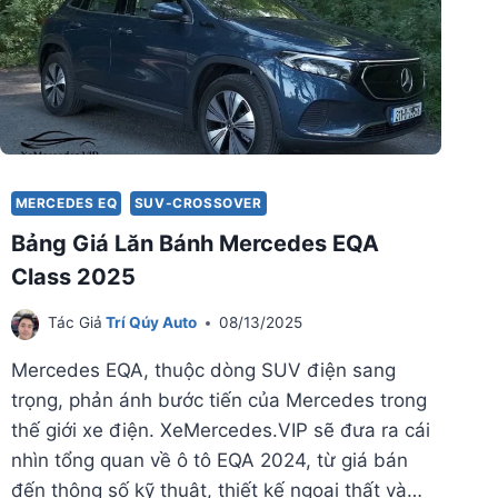
MERCEDES EQ
SUV-CROSSOVER
Bảng Giá Lăn Bánh Mercedes EQA
Class 2025
Tác Giả
Trí Qúy Auto
08/13/2025
Mercedes EQA, thuộc dòng SUV điện sang
trọng, phản ánh bước tiến của Mercedes trong
thế giới xe điện. XeMercedes.VIP sẽ đưa ra cái
nhìn tổng quan về ô tô EQA 2024, từ giá bán
đến thông số kỹ thuật, thiết kế ngoại thất và…