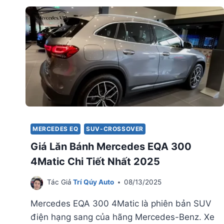
BÁNH
MERCEDES
EQE
350
SUV
CHI
TIẾT
NHẤT
2025
MERCEDES EQ
SUV-CROSSOVER
Giá Lăn Bánh Mercedes EQA 300
4Matic Chi Tiết Nhất 2025
Tác Giả
Trí Qúy Auto
08/13/2025
Mercedes EQA 300 4Matic là phiên bản SUV
điện hạng sang của hãng Mercedes-Benz. Xe