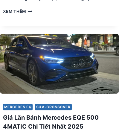
BẢNG
XEM THÊM
GIÁ
LĂN
BÁNH
MERCEDES
EQA
CLASS
2025
MERCEDES EQ
SUV-CROSSOVER
Giá Lăn Bánh Mercedes EQE 500
4MATIC Chi Tiết Nhất 2025