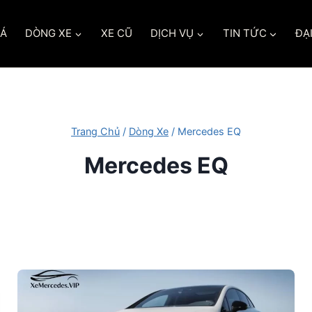
IÁ
DÒNG XE
XE CŨ
DỊCH VỤ
TIN TỨC
ĐẠI
Trang Chủ
/
Dòng Xe
/
Mercedes EQ
Mercedes EQ