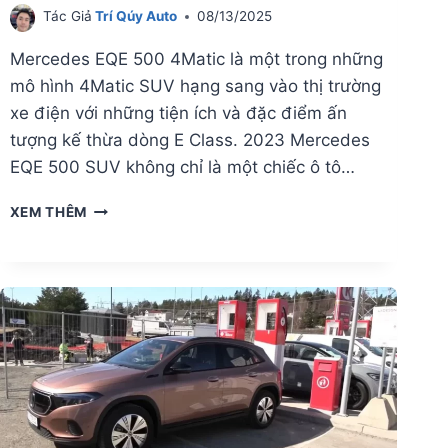
Tác Giả
Trí Qúy Auto
08/13/2025
Mercedes EQE 500 4Matic là một trong những
mô hình 4Matic SUV hạng sang vào thị trường
xe điện với những tiện ích và đặc điểm ấn
tượng kế thừa dòng E Class. 2023 Mercedes
EQE 500 SUV không chỉ là một chiếc ô tô…
GIÁ
XEM THÊM
LĂN
BÁNH
MERCEDES
EQE
500
4MATIC
CHI
TIẾT
NHẤT
2025