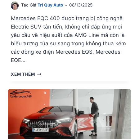
Tác Giả
Trí Qúy Auto
08/13/2025
Mercedes EQC 400 được trang bị công nghệ
Electric SUV tân tiến, không chỉ đáp ứng mọi
yêu cầu về hiệu suất của AMG Line mà còn là
biểu tượng của sự sang trọng không thua kém
các dòng xe điện Mercedes EQS, Mercedes
EQE…
GIÁ
XEM THÊM
LĂN
BÁNH
MERCEDES
EQC
400
CHI
TIẾT
NHẤT
2025