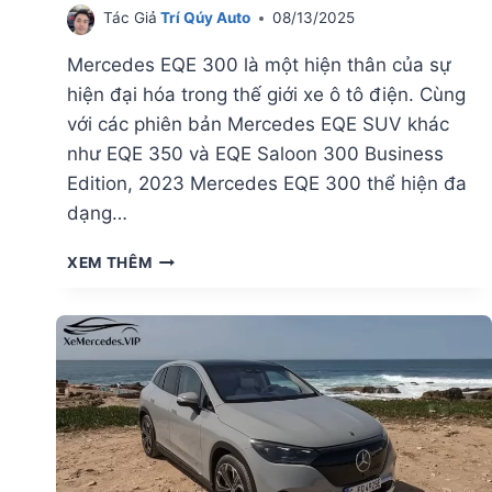
Tác Giả
Trí Qúy Auto
08/13/2025
Mercedes EQE 300 là một hiện thân của sự
hiện đại hóa trong thế giới xe ô tô điện. Cùng
với các phiên bản Mercedes EQE SUV khác
như EQE 350 và EQE Saloon 300 Business
Edition, 2023 Mercedes EQE 300 thể hiện đa
dạng…
GIÁ
XEM THÊM
LĂN
BÁNH
MERCEDES
EQE
300
CHI
TIẾT
NHẤT
2025