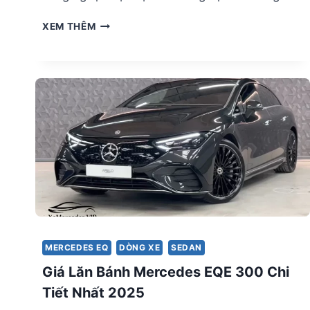
GIÁ
XEM THÊM
LĂN
BÁNH
MERCEDES
EQE
350
CHI
TIẾT
NHẤT
2025
MERCEDES EQ
DÒNG XE
SEDAN
Giá Lăn Bánh Mercedes EQE 300 Chi
Tiết Nhất 2025