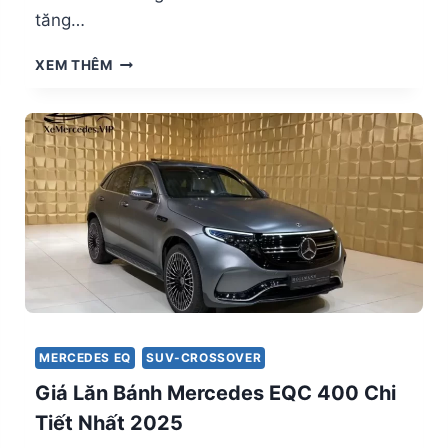
tăng…
GIÁ
XEM THÊM
LĂN
BÁNH
MERCEDES
AMG
EQE
53
4MATIC
CHI
TIẾT
NHẤT
2025
MERCEDES EQ
SUV-CROSSOVER
Giá Lăn Bánh Mercedes EQC 400 Chi
Tiết Nhất 2025