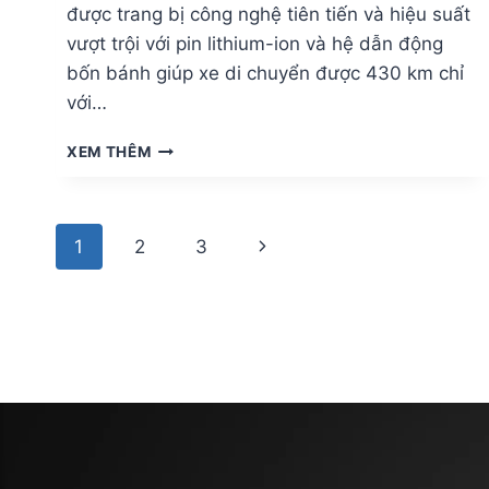
được trang bị công nghệ tiên tiến và hiệu suất
vượt trội với pin lithium-ion và hệ dẫn động
bốn bánh giúp xe di chuyển được 430 km chỉ
với…
GIÁ
XEM THÊM
LĂN
BÁNH
MERCEDES
Page
EQA
Next
1
2
3
300
navigation
4MATIC
Page
CHI
TIẾT
NHẤT
2025