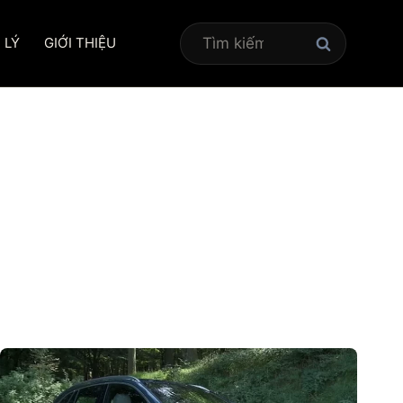
Tìm
 LÝ
GIỚI THIỆU
kiếm
cho: