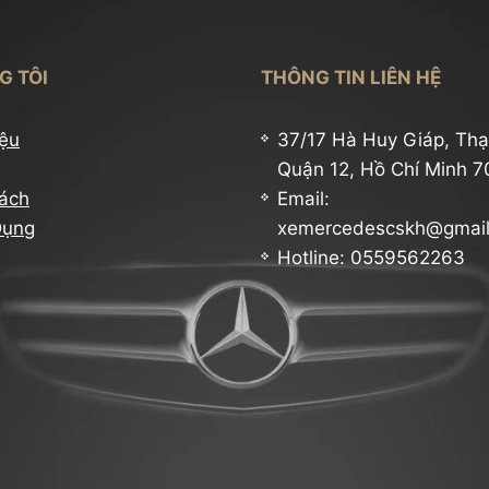
G TÔI
THÔNG TIN LIÊN HỆ
iệu
37/17 Hà Huy Giáp, Thạ
Quận 12, Hồ Chí Minh 
ách
Email:
Dụng
xemercedescskh@gmai
Hotline: 0559562263