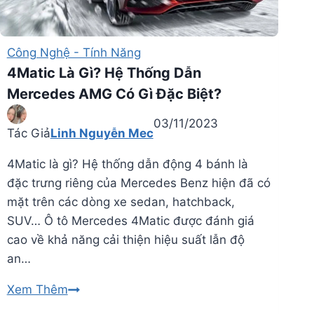
động
của
hệ
Công Nghệ - Tính Năng
thống
4Matic Là Gì? Hệ Thống Dẫn
này
Mercedes AMG Có Gì Đặc Biệt?
03/11/2023
Tác Giả
Linh Nguyễn Mec
4Matic là gì? Hệ thống dẫn động 4 bánh là
đặc trưng riêng của Mercedes Benz hiện đã có
mặt trên các dòng xe sedan, hatchback,
SUV… Ô tô Mercedes 4Matic được đánh giá
cao về khả năng cải thiện hiệu suất lẫn độ
an…
4Matic
Xem Thêm
Là