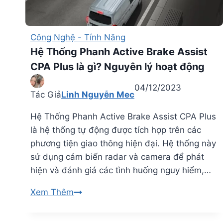
Và
Hỗ
Trợ
Công Nghệ - Tính Năng
Giữ
Hệ Thống Phanh Active Brake Assist
Làn
CPA Plus là gì? Nguyên lý hoạt động
Đường
04/12/2023
Tác Giả
Linh Nguyễn Mec
Hệ Thống Phanh Active Brake Assist CPA Plus
là hệ thống tự động được tích hợp trên các
phương tiện giao thông hiện đại. Hệ thống này
sử dụng cảm biến radar và camera để phát
hiện và đánh giá các tình huống nguy hiểm,…
Hệ
Xem Thêm
Thống
Phanh