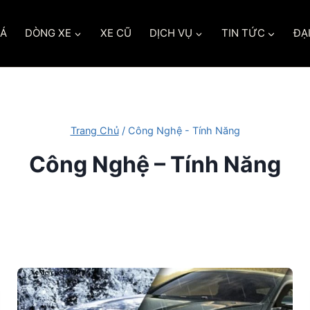
IÁ
DÒNG XE
XE CŨ
DỊCH VỤ
TIN TỨC
ĐẠI
Trang Chủ
/
Công Nghệ - Tính Năng
Công Nghệ – Tính Năng