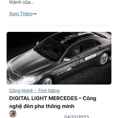
thành của…
Multibeam
Xem Thêm
LED
Là
Gì?
Công
Nghệ
Đèn
Thông
Minh
Xe
MERCEDES-
Công Nghệ - Tính Năng
BENZ
DIGITAL LIGHT MERCEDES – Công
nghệ đèn pha thông minh
04/12/2023