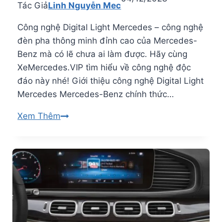
Tác Giả
Linh Nguyễn Mec
Công nghệ Digital Light Mercedes – công nghệ
đèn pha thông minh đỉnh cao của Mercedes-
Benz mà có lẽ chưa ai làm được. Hãy cùng
XeMercedes.VIP tìm hiểu về công nghệ độc
đáo này nhé! Giới thiệu công nghệ Digital Light
Mercedes Mercedes-Benz chính thức…
DIGITAL
Xem Thêm
LIGHT
MERCEDES
–
Công
nghệ
đèn
pha