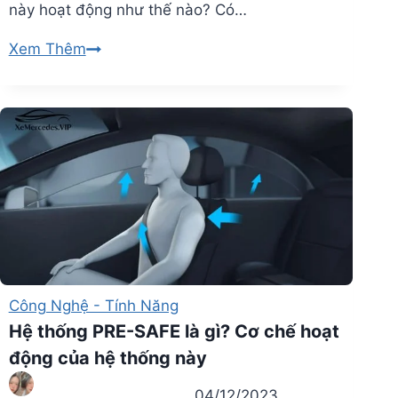
này hoạt động như thế nào? Có…
Hệ
Xem Thêm
thống
cảnh
báo
mất
tập
trung
Attention
Assist
–
Tính
Công Nghệ - Tính Năng
năng
Hệ thống PRE-SAFE là gì? Cơ chế hoạt
an
động của hệ thống này
toàn
đỉnh
04/12/2023