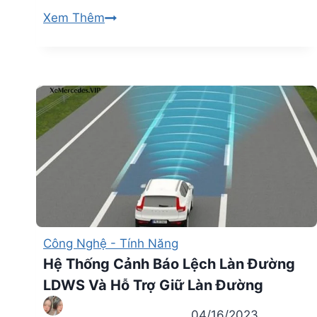
Những
Xem Thêm
Tính
Năng
và
Công
Nghệ
Độc
Quyền
Trên
Xe
Mercedes-
Benz
Công Nghệ - Tính Năng
Hệ Thống Cảnh Báo Lệch Làn Đường
LDWS Và Hỗ Trợ Giữ Làn Đường
04/16/2023