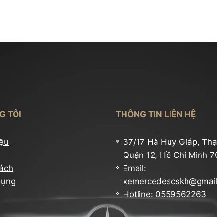
là
gì?
8
Câu
lệnh
MBUX
phổ
biến
trên
G TÔI
THÔNG TIN LIÊN HỆ
Mercedes
iệu
37/17 Hà Huy Giáp, Thạ
Quận 12, Hồ Chí Minh 
ách
Email:
Dụng
xemercedescskh@gmai
Hotline: 0559562263