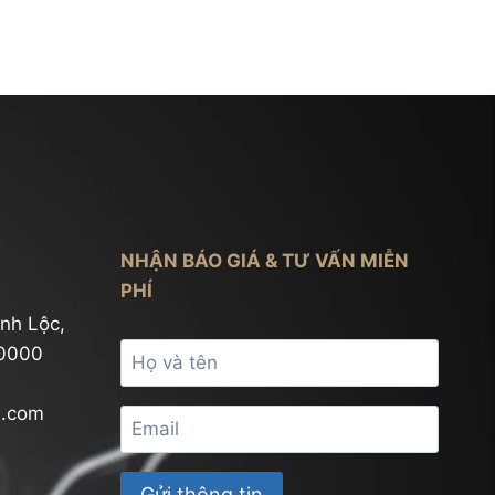
Gì?
Hệ
Thống
Dẫn
Mercedes
AMG
Có
Gì
Đặc
NHẬN BÁO GIÁ & TƯ VẤN MIỄN
Biệt?
PHÍ
nh Lộc,
70000
l.com