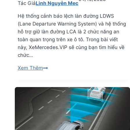
Tác Giả
Linh Nguyễn Mec
Hệ thống cảnh báo lệch làn đường LDWS
(Lane Departure Warning System) và hệ thống
hỗ trợ giữ làn đường LCA là 2 chức năng an
toàn quan trọng trên xe ô tô. Trong bài viết
này, XeMercedes.VIP sẽ cùng bạn tìm hiểu về
chức…
Hệ
Xem Thêm
Thống
Cảnh
Báo
Lệch
Làn
Đường
LDWS