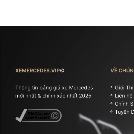
Active
Brake
Assist
CPA
Plus
là
gì?
Nguyên
lý
XEMERCEDES.VIP
©
VỀ CHÚN
hoạt
động
Thông tin bảng giá xe Mercedes
Giới Th
mới nhất & chính xác nhất 2025
Liên hệ
Chính S
Tuyển 