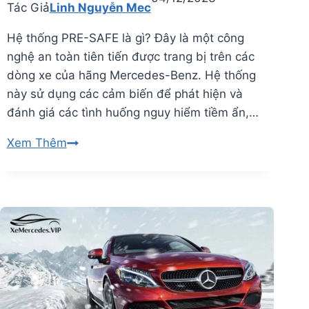
Tác Giả
Linh Nguyễn Mec
cao
của
Hệ thống PRE-SAFE là gì? Đây là một công
Mercedes
nghệ an toàn tiên tiến được trang bị trên các
dòng xe của hãng Mercedes-Benz. Hệ thống
này sử dụng các cảm biến để phát hiện và
đánh giá các tình huống nguy hiểm tiềm ẩn,…
Hệ
Xem Thêm
thống
PRE-
SAFE
là
gì?
Cơ
chế
hoạt