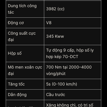
Dung tích công
3982 (cc)
tác
Động cơ
V8
Công suất cực
345 Kww
đại
Tự động 9 cấp, hộp số ly
Hộp số
hợp kép 7G-DCT
Mô men xoắn cực
700 Nm tại 2000–4000
đại
vòng/phút
Tăng tốc
5s (0-100 km/h)
Dẫn động
Cầu trước
Xăng không chì, có trị số