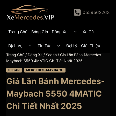
Skip
to
0559562263
content
Toggle
Trang Chủ
Bảng Giá
Dòng Xe
Xe Cũ
child
menu
Toggle
Toggle
Dịch Vụ
Tin Tức
Đại Lý
Giới Thiệu
child
child
menu
menu
Trang Chủ
/
Dòng Xe
/
Sedan
/
Giá Lăn Bánh Mercedes-
Maybach S550 4MATIC Chi Tiết Nhất 2025
SEDAN
MERCEDES-MAYBACH
Giá Lăn Bánh Mercedes-
Maybach S550 4MATIC
Chi Tiết Nhất 2025