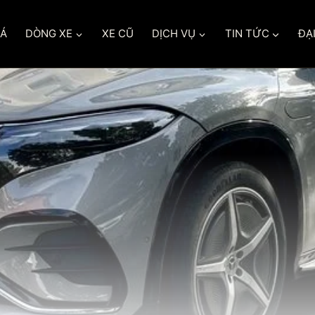
IÁ
DÒNG XE
XE CŨ
DỊCH VỤ
TIN TỨC
ĐẠI