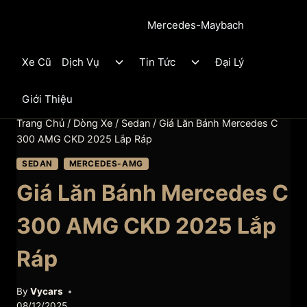
Mercedes-Maybach
Toggle
Toggle
Xe Cũ
Dịch Vụ
Tin Tức
Đại Lý
child
child
menu
menu
Giới Thiệu
Trang Chủ
/
Dòng Xe
/
Sedan
/
Giá Lăn Bánh Mercedes C
300 AMG CKD 2025 Lắp Ráp
SEDAN
MERCEDES-AMG
Giá Lăn Bánh Mercedes C
300 AMG CKD 2025 Lắp
Ráp
By
Vycars
08/12/2025