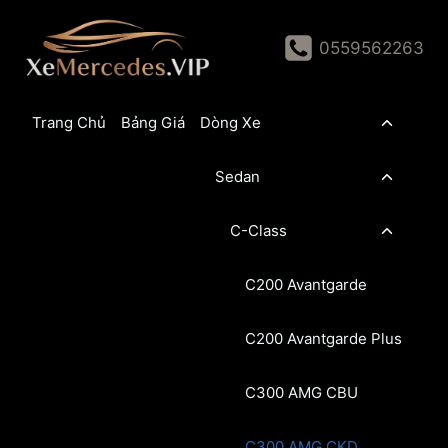
Skip
to
0559562263
content
Toggle
Trang Chủ
Bảng Giá
Dòng Xe
child
menu
Toggle
Sedan
child
menu
Toggle
C-Class
child
menu
C200 Avantgarde
C200 Avantgarde Plus
C300 AMG CBU
C300 AMG CKD