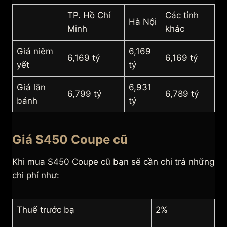
TP. Hồ Chí
Các tỉnh
Hà Nội
Minh
khác
Giá niêm
6,169
6,169 tỷ
6,169 tỷ
yết
tỷ
Giá lăn
6,931
6,799 tỷ
6,789 tỷ
bánh
tỷ
Giá S450 Coupe cũ
Khi mua S450 Coupe cũ bạn sẽ cần chi trả những
chi phí như:
Thuế trước bạ
2%