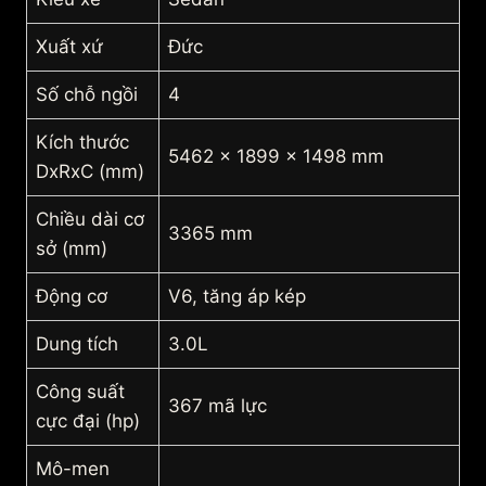
Xuất xứ
Đức
Số chỗ ngồi
4
Kích thước
5462 x 1899 x 1498 mm
DxRxC (mm)
Chiều dài cơ
3365 mm
sở (mm)
Động cơ
V6, tăng áp kép
Dung tích
3.0L
Công suất
367 mã lực
cực đại (hp)
Mô-men