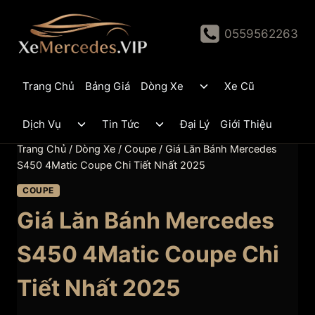
Skip
to
0559562263
content
Toggle
Trang Chủ
Bảng Giá
Dòng Xe
Xe Cũ
child
menu
Toggle
Toggle
Dịch Vụ
Tin Tức
Đại Lý
Giới Thiệu
child
child
menu
menu
Trang Chủ
/
Dòng Xe
/
Coupe
/
Giá Lăn Bánh Mercedes
S450 4Matic Coupe Chi Tiết Nhất 2025
COUPE
Giá Lăn Bánh Mercedes
S450 4Matic Coupe Chi
Tiết Nhất 2025