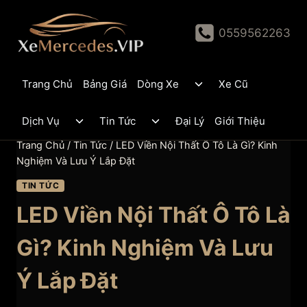
Skip
to
0559562263
content
Toggle
Trang Chủ
Bảng Giá
Dòng Xe
Xe Cũ
child
menu
Toggle
Toggle
Dịch Vụ
Tin Tức
Đại Lý
Giới Thiệu
child
child
menu
menu
Trang Chủ
/
Tin Tức
/
LED Viền Nội Thất Ô Tô Là Gì? Kinh
Nghiệm Và Lưu Ý Lắp Đặt
TIN TỨC
LED Viền Nội Thất Ô Tô Là
Gì? Kinh Nghiệm Và Lưu
Ý Lắp Đặt