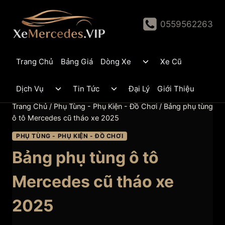
Skip
to
0559562263
content
Toggle
Trang Chủ
Bảng Giá
Dòng Xe
Xe Cũ
child
menu
Toggle
Toggle
Dịch Vụ
Tin Tức
Đại Lý
Giới Thiệu
child
child
menu
menu
Trang Chủ
/
Phụ Tùng - Phụ Kiện - Đồ Chơi
/
Bảng phụ tùng
ô tô Mercedes cũ tháo xe 2025
PHỤ TÙNG - PHỤ KIỆN - ĐỒ CHƠI
Bảng phụ tùng ô tô
Mercedes cũ tháo xe
2025