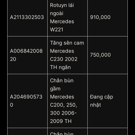
Rotuyn lái
ngoài
A2113302503
910,000
Mercedes
W221
Tăng sên cam
A006842008
Mercedes
750,000
20
C230 2002
TH ngắn
Chắn bùn
gầm
A204690573
Mercedes
Đang cập
0
C200, 250,
nhật
300 2006-
2009 TH
Chắn bùn