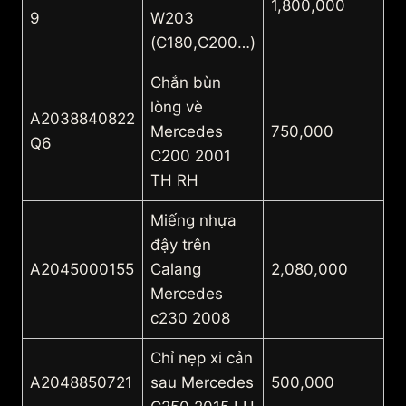
1,800,000
9
W203
(C180,C200…)
Chắn bùn
lòng vè
A2038840822
Mercedes
750,000
Q6
C200 2001
TH RH
Miếng nhựa
đậy trên
A2045000155
Calang
2,080,000
Mercedes
c230 2008
Chỉ nẹp xi cản
A2048850721
sau Mercedes
500,000