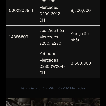
Lốc lạnh
Mercedes
0002306911
8,500,000
C200 2012
CH
Lọc điều hòa
Đang cập
14886809
Mercedes
nhật
E200, E280
Két nước
Mercedes
3,500,000
C280 (W204)
CH
bảng giá phụ tùng điều hòa ô tô Mercedes