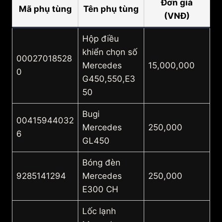
Đơn giá
Mã phụ tùng
Tên phụ tùng
(VNĐ)
Hộp điều
khiển chọn số
00027018528
Mercedes
15,000,000
0
G450,550,E3
50
Bugi
00415944032
Mercedes
250,000
6
GL450
Bóng đèn
9285141294
Mercedes
250,000
E300 CH
Lốc lạnh