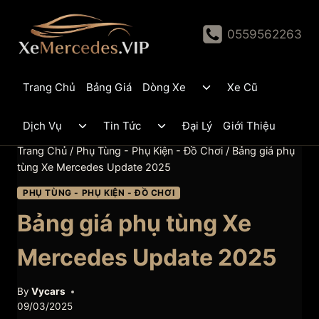
Skip
to
0559562263
content
Toggle
Trang Chủ
Bảng Giá
Dòng Xe
Xe Cũ
child
menu
Toggle
Toggle
Dịch Vụ
Tin Tức
Đại Lý
Giới Thiệu
child
child
menu
menu
Trang Chủ
/
Phụ Tùng - Phụ Kiện - Đồ Chơi
/
Bảng giá phụ
tùng Xe Mercedes Update 2025
PHỤ TÙNG - PHỤ KIỆN - ĐỒ CHƠI
Bảng giá phụ tùng Xe
Mercedes Update 2025
By
Vycars
09/03/2025