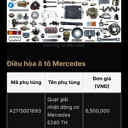
phu tung xe Mercedes
Điều hòa ô tô Mercedes
Đơn giá
Mã phụ tùng
Tên phụ tùng
(VNĐ)
Quạt giải
nhiệt động cơ
A2115001693
6,500,000
Mercedes
E240 TH