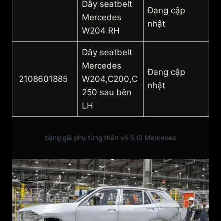
Dây seatbelt
Đang cập
Mercedes
nhật
W204 RH
Dây seatbelt
Mercedes
Đang cập
2108601885
W204,C200,C
nhật
250 sau bên
LH
bảng giá phụ tùng thân vỏ ô tô Mercedes