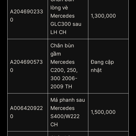
lòng vè
A204690233
Mercedes
1,300,000
0
GLC300 sau
LH CH
Chắn bùn
gầm
A204690573
Mercedes
Đang cập
0
C200, 250,
nhật
300 2006-
2009 TH
Má phanh sau
A006420922
Mercedes
1,500,000
0
S400/W222
CH