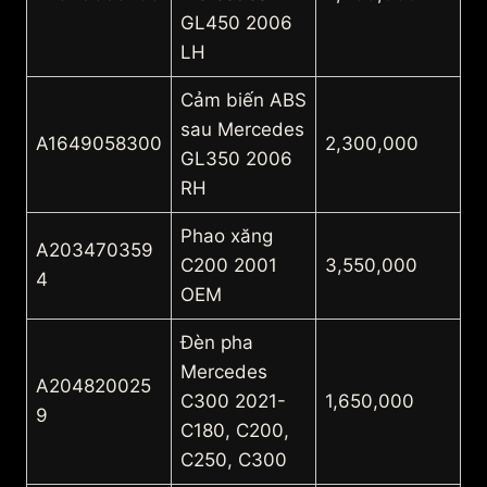
GL450 2006
LH
Cảm biến ABS
sau Mercedes
A1649058300
2,300,000
GL350 2006
RH
Phao xăng
A203470359
C200 2001
3,550,000
4
OEM
Đèn pha
Mercedes
A204820025
C300 2021-
1,650,000
9
C180, C200,
C250, C300