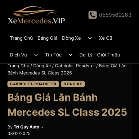
Skip
to
0559562263
content
Toggle
Trang Chủ
Bảng Giá
Dòng Xe
Xe Cũ
child
menu
Toggle
Toggle
Dịch Vụ
Tin Tức
Đại Lý
Giới Thiệu
child
child
menu
menu
Trang Chủ
/
Dòng Xe
/
Cabriolet-Roadster
/
Bảng Giá Lăn
Bánh Mercedes SL Class 2025
CABRIOLET-ROADSTER
DÒNG XE
Bảng Giá Lăn Bánh
Mercedes SL Class 2025
By
Trí Qúy Auto
08/12/2025