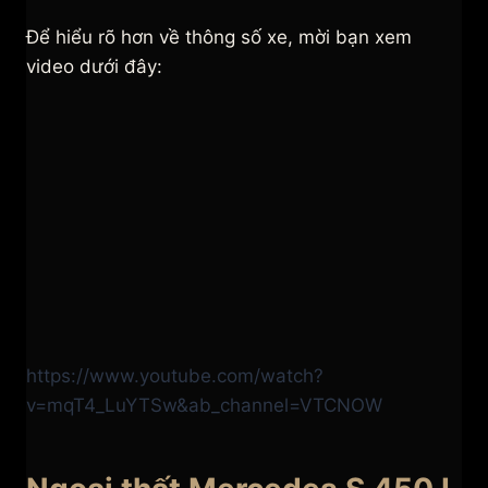
Để hiểu rõ hơn về thông số xe, mời bạn xem
video dưới đây:
https://www.youtube.com/watch?
v=mqT4_LuYTSw&ab_channel=VTCNOW