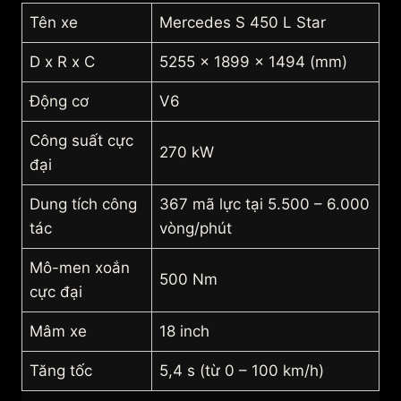
Tên xe
Mercedes S 450 L Star
D x R x C
5255 x 1899 x 1494 (mm)
Động cơ
V6
Công suất cực
270 kW
đại
Dung tích công
367 mã lực tại 5.500 – 6.000
tác
vòng/phút
Mô-men xoắn
500 Nm
cực đại
Mâm xe
18 inch
Tăng tốc
5,4 s (từ 0 – 100 km/h)