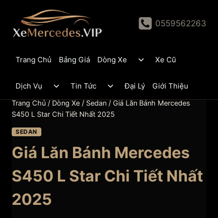
Skip
to
0559562263
content
Toggle
Trang Chủ
Bảng Giá
Dòng Xe
Xe Cũ
child
menu
Toggle
Toggle
Dịch Vụ
Tin Tức
Đại Lý
Giới Thiệu
child
child
menu
menu
Trang Chủ
/
Dòng Xe
/
Sedan
/
Giá Lăn Bánh Mercedes
S450 L Star Chi Tiết Nhất 2025
SEDAN
Giá Lăn Bánh Mercedes
S450 L Star Chi Tiết Nhất
2025