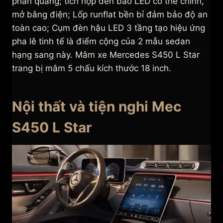
phản quang; tích hợp đèn báo LED có thể chỉnh,
mở bằng điện; Lốp runflat bền bỉ đảm bảo độ an
toàn cao; Cụm đèn hậu LED 3 tầng tạo hiệu ứng
pha lê tinh tế là điểm cộng của 2 mẫu sedan
hạng sang này. Mâm xe Mercedes S450 L Star
trang bị mâm 5 chấu kích thước 18 inch.
Nội thất và tiện nghi Mec
S450 L Star