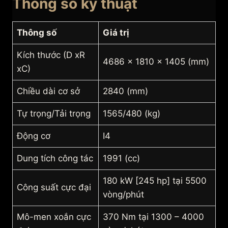
Thông số kỹ thuật
Thông số
Giá trị
Kích thước (D xR
4686 x 1810 x 1405 (mm)
xC)
Chiều dài cơ sở
2840 (mm)
Tự trọng/Tải trọng
1565/480 (kg)
Động cơ
I4
Dung tích công tác
1991 (cc)
180 kW [245 hp] tại 5500
Công suất cực đại
vòng/phút
Mô-men xoắn cực
370 Nm tại 1300 – 4000