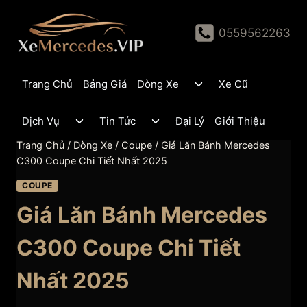
Skip
to
0559562263
content
Toggle
Trang Chủ
Bảng Giá
Dòng Xe
Xe Cũ
child
menu
Toggle
Toggle
Dịch Vụ
Tin Tức
Đại Lý
Giới Thiệu
child
child
menu
menu
Trang Chủ
/
Dòng Xe
/
Coupe
/
Giá Lăn Bánh Mercedes
C300 Coupe Chi Tiết Nhất 2025
COUPE
Giá Lăn Bánh Mercedes
C300 Coupe Chi Tiết
Nhất 2025