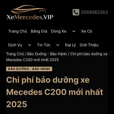
Skip
to
0559562263
content
Toggle
Trang Chủ
Bảng Giá
Dòng Xe
Xe Cũ
child
menu
Toggle
Toggle
Dịch Vụ
Tin Tức
Đại Lý
Giới Thiệu
child
child
menu
menu
Trang Chủ
/
Bảo Dưỡng - Bảo Hành
/
Chi phí bảo dưỡng xe
Mecedes C200 mới nhất 2025
BẢO DƯỠNG - BẢO HÀNH
Chi phí bảo dưỡng xe
Mecedes C200 mới nhất
2025