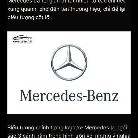
Mercedes đã tối giản đi rất nhiều từ các chi tiết
xung quanh, cho đến tên thương hiệu, chỉ để lại
biểu tượng cốt lõi.
Biểu tượng chính trong logo xe Mercedes là ngôi
sao 3 cánh nằm trong hình tròn với những ý nghĩa