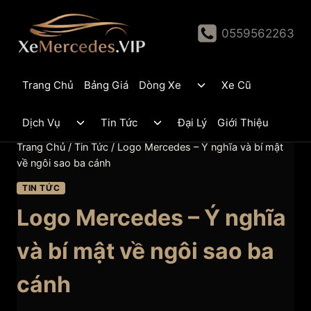
Skip
to
0559562263
content
Toggle
Trang Chủ
Bảng Giá
Dòng Xe
Xe Cũ
child
menu
Toggle
Toggle
Dịch Vụ
Tin Tức
Đại Lý
Giới Thiệu
child
child
menu
menu
Trang Chủ
/
Tin Tức
/
Logo Mercedes – Ý nghĩa và bí mật
về ngôi sao ba cánh
TIN TỨC
Logo Mercedes – Ý nghĩa
và bí mật về ngôi sao ba
cánh