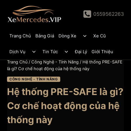
Skip
to
0559562263
content
Toggle
Trang Chủ
Bảng Giá
Dòng Xe
Xe Cũ
child
menu
Toggle
Toggle
Dịch Vụ
Tin Tức
Đại Lý
Giới Thiệu
child
child
menu
menu
Trang Chủ
/
Công Nghệ - Tính Năng
/
Hệ thống PRE-SAFE
là gì? Cơ chế hoạt động của hệ thống này
CÔNG NGHỆ - TÍNH NĂNG
Hệ thống PRE-SAFE là gì?
Cơ chế hoạt động của hệ
thống này