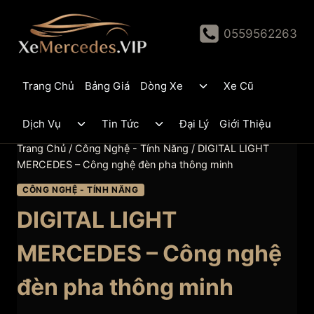
Skip
to
0559562263
content
Toggle
Trang Chủ
Bảng Giá
Dòng Xe
Xe Cũ
child
menu
Toggle
Toggle
Dịch Vụ
Tin Tức
Đại Lý
Giới Thiệu
child
child
menu
menu
Trang Chủ
/
Công Nghệ - Tính Năng
/
DIGITAL LIGHT
MERCEDES – Công nghệ đèn pha thông minh
CÔNG NGHỆ - TÍNH NĂNG
DIGITAL LIGHT
MERCEDES – Công nghệ
đèn pha thông minh