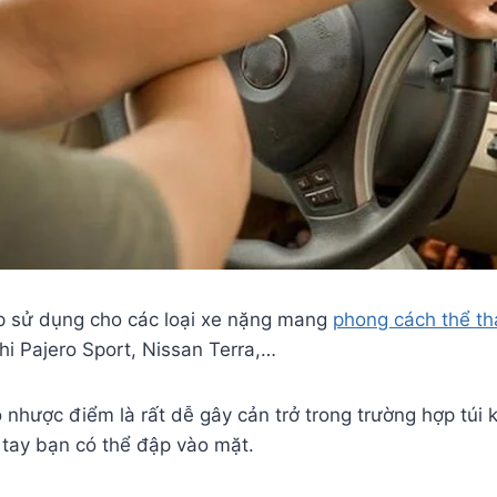
ợp sử dụng cho các loại xe nặng mang
phong cách thể th
hi Pajero Sport, Nissan Terra,…
 nhược điểm là rất dễ gây cản trở trong trường hợp túi k
n tay bạn có thể đập vào mặt.