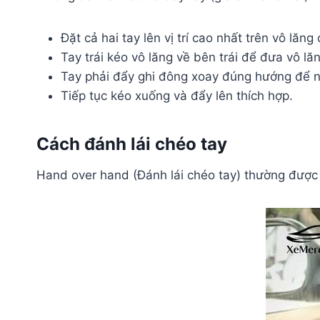
Đặt cả hai tay lên vị trí cao nhất trên vô lăng ở
Tay trái kéo vô lăng về bên trái để đưa vô lăn
Tay phải đẩy ghi đông xoay đúng hướng để nâng 
Tiếp tục kéo xuống và đẩy lên thích hợp.
Cách đánh lái chéo tay
Hand over hand (Đánh lái chéo tay) thường được 