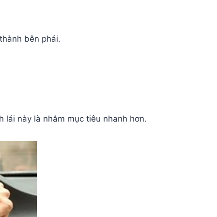
ữ thành bên phải.
h lái này là nhắm mục tiêu nhanh hơn.