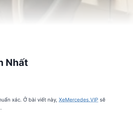
n Nhất
huẩn xác. Ở bài viết này,
XeMercedes.VIP
sẽ
é.