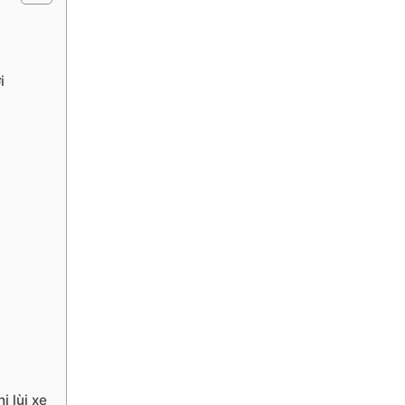
i
m
i lùi xe