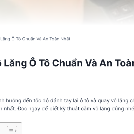
Lăng Ô Tô Chuẩn Và An Toàn Nhất
 Lăng Ô Tô Chuẩn Và An Toà
nh hưởng đến tốc độ đánh tay lái ô tô và quay vô lăng c
n nhất. Đọc ngay để biết kỹ thuật cầm vô lăng đúng nh