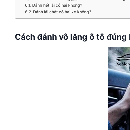
Đánh hết lái có hại không?
Đánh lái chết có hại xe không?
Cách đánh vô lăng ô tô đúng 