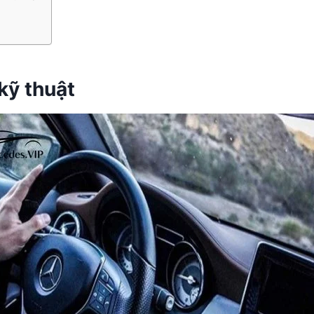
kỹ thuật