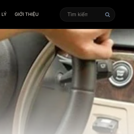
Tìm
 LÝ
GIỚI THIỆU
kiếm
cho: