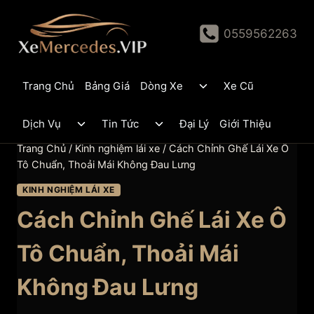
Skip
to
0559562263
content
Toggle
Trang Chủ
Bảng Giá
Dòng Xe
Xe Cũ
child
menu
Toggle
Toggle
Dịch Vụ
Tin Tức
Đại Lý
Giới Thiệu
child
child
menu
menu
Trang Chủ
/
Kinh nghiệm lái xe
/
Cách Chỉnh Ghế Lái Xe Ô
Tô Chuẩn, Thoải Mái Không Đau Lưng
KINH NGHIỆM LÁI XE
Cách Chỉnh Ghế Lái Xe Ô
Tô Chuẩn, Thoải Mái
Không Đau Lưng