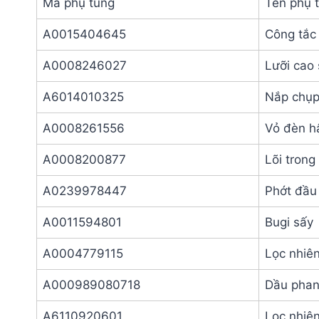
Mã phụ tùng
Tên phụ 
A0015404645
Công tắc
A0008246027
Lưỡi cao
A6014010325
Nắp chụp
A0008261556
Vỏ đèn hậ
A0008200877
Lõi trong
A0239978447
Phớt đầu 
A0011594801
Bugi sấy
A0004779115
Lọc nhiên
A000989080718
Dầu phanh
A6110920601
Lọc nhiên