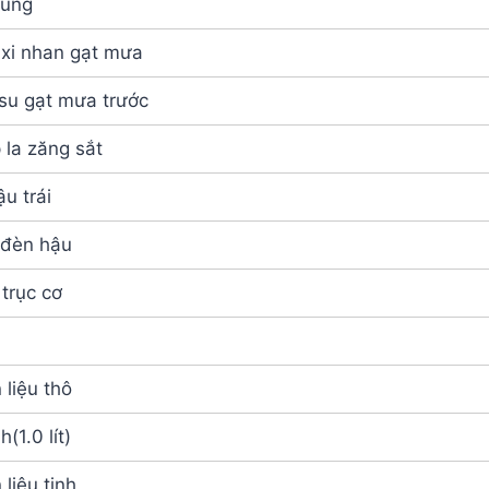
tùng
 xi nhan gạt mưa
 su gạt mưa trước
 la zăng sắt
u trái
 đèn hậu
trục cơ
 liệu thô
(1.0 lít)
 liệu tinh