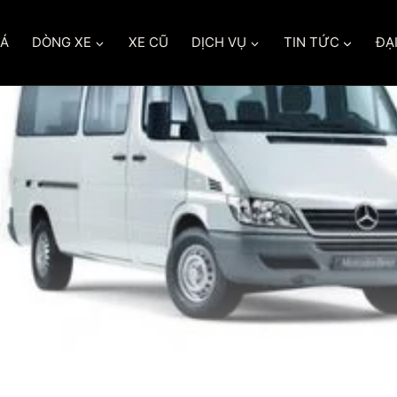
IÁ
DÒNG XE
XE CŨ
DỊCH VỤ
TIN TỨC
ĐẠI