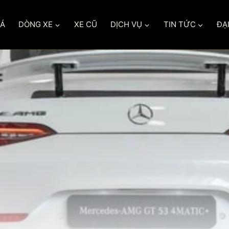
IÁ
DÒNG XE
XE CŨ
DỊCH VỤ
TIN TỨC
ĐẠI