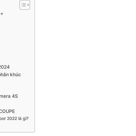
C+
2024
phân khúc
amera 4S
 COUPE
r 2022 là gì?