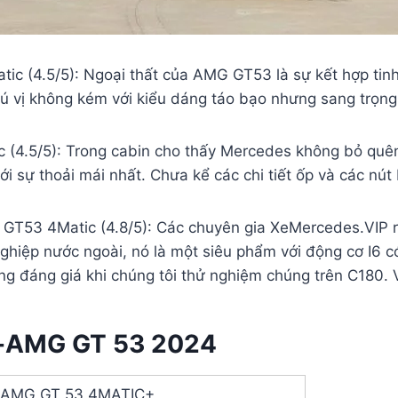
 (4.5/5): Ngoại thất của AMG GT53 là sự kết hợp tinh 
hú vị không kém với kiểu dáng táo bạo nhưng sang trọng
(4.5/5): Trong cabin cho thấy Mercedes không bỏ quên
i sự thoải mái nhất. Chưa kể các chi tiết ốp và các nút
53 4Matic (4.8/5): Các chuyên gia XeMercedes.VIP rất 
ghiệp nước ngoài, nó là một siêu phẩm với động cơ I6 c
g đáng giá khi chúng tôi thử nghiệm chúng trên C180. 
s-AMG GT 53 2024
-AMG GT 53 4MATIC+