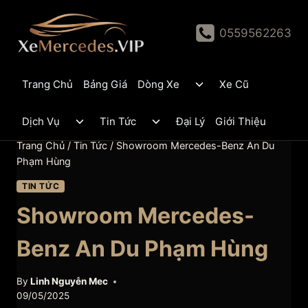
Skip
to
0559562263
content
Toggle
Trang Chủ
Bảng Giá
Dòng Xe
Xe Cũ
child
menu
Toggle
Toggle
Dịch Vụ
Tin Tức
Đại Lý
Giới Thiệu
child
child
menu
menu
Trang Chủ
/
Tin Tức
/
Showroom Mercedes-Benz An Du
Phạm Hùng
TIN TỨC
Showroom Mercedes-
Benz An Du Phạm Hùng
By
Linh Nguyễn Mec
09/05/2025