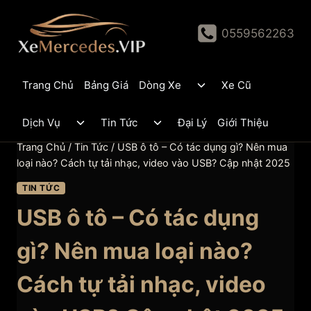
Skip
to
0559562263
content
Toggle
Trang Chủ
Bảng Giá
Dòng Xe
Xe Cũ
child
menu
Toggle
Toggle
Dịch Vụ
Tin Tức
Đại Lý
Giới Thiệu
child
child
menu
menu
Trang Chủ
/
Tin Tức
/
USB ô tô – Có tác dụng gì? Nên mua
loại nào? Cách tự tải nhạc, video vào USB? Cập nhật 2025
TIN TỨC
USB ô tô – Có tác dụng
gì? Nên mua loại nào?
Cách tự tải nhạc, video