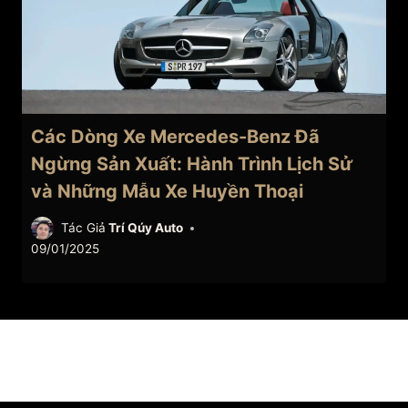
Các Dòng Xe Mercedes-Benz Đã
Ngừng Sản Xuất: Hành Trình Lịch Sử
và Những Mẫu Xe Huyền Thoại
Tác Giả
Trí Qúy Auto
09/01/2025