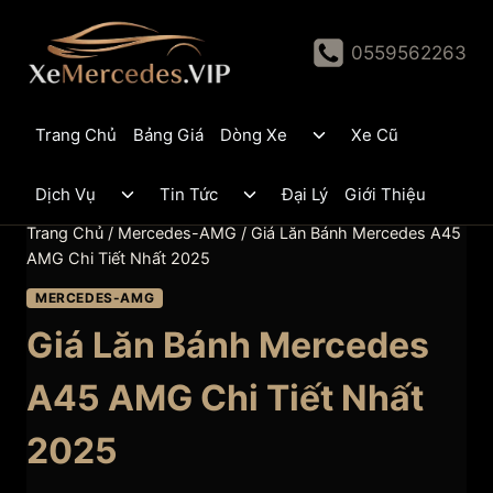
Skip
to
0559562263
content
Toggle
Trang Chủ
Bảng Giá
Dòng Xe
Xe Cũ
child
menu
Toggle
Toggle
Dịch Vụ
Tin Tức
Đại Lý
Giới Thiệu
child
child
menu
menu
Trang Chủ
/
Mercedes-AMG
/
Giá Lăn Bánh Mercedes A45
AMG Chi Tiết Nhất 2025
MERCEDES-AMG
Giá Lăn Bánh Mercedes
A45 AMG Chi Tiết Nhất
2025