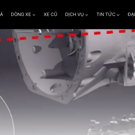
IÁ
DÒNG XE
XE CŨ
DỊCH VỤ
TIN TỨC
ĐẠI