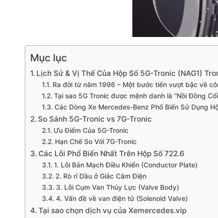
Mục lục
Lịch Sử & Vị Thế Của Hộp Số 5G-Tronic (NAG1) Tr
Ra đời từ năm 1996 – Một bước tiến vượt bậc về c
Tại sao 5G Tronic được mệnh danh là “Nồi Đồng Cối
Các Dòng Xe Mercedes-Benz Phổ Biến Sử Dụng Hộ
So Sánh 5G-Tronic vs 7G-Tronic
Ưu Điểm Của 5G-Tronic
Hạn Chế So Với 7G-Tronic
Các Lỗi Phổ Biến Nhất Trên Hộp Số 722.6
1. Lỗi Bản Mạch Điều Khiển (Conductor Plate)
2. Rò rỉ Dầu ở Giắc Cắm Điện
3. Lỗi Cụm Van Thủy Lực (Valve Body)
4. Vấn đề về van điện tử (Solenoid Valve)
Tại sao chọn dịch vụ của Xemercedes.vip