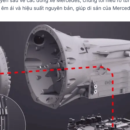
ên sâu về các dòng xe Mercedes, chúng tôi hiểu rõ từn
sự êm ái và hiệu suất nguyên bản, giúp di sản của Merc