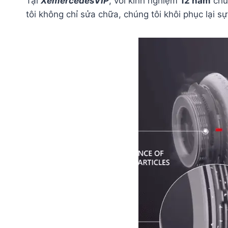
Tại
XemercedesVIP
, với kinh nghiệm
12 năm
chuy
tôi không chỉ sửa chữa, chúng tôi khôi phục lại 