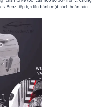
g “chân tơ kẽ tóc” của hộp số 5G-Tronic. Chúng
edes-Benz tiếp tục lăn bánh một cách hoàn hảo.