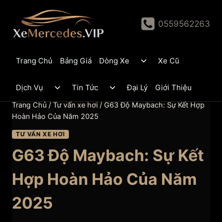
Skip
to
0559562263
content
Toggle
Trang Chủ
Bảng Giá
Dòng Xe
Xe Cũ
child
menu
Toggle
Toggle
Dịch Vụ
Tin Tức
Đại Lý
Giới Thiệu
child
child
menu
menu
Trang Chủ
/
Tư vấn xe hơi
/
G63 Độ Maybach: Sự Kết Hợp
Hoàn Hảo Của Năm 2025
TƯ VẤN XE HƠI
G63 Độ Maybach: Sự Kết
Hợp Hoàn Hảo Của Năm
2025