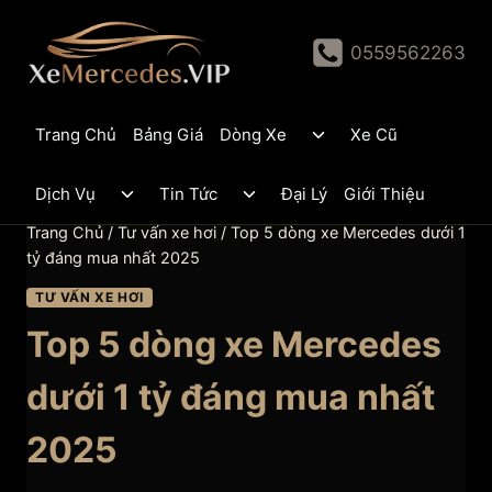
Skip
to
0559562263
content
Toggle
Trang Chủ
Bảng Giá
Dòng Xe
Xe Cũ
child
menu
Toggle
Toggle
Dịch Vụ
Tin Tức
Đại Lý
Giới Thiệu
child
child
menu
menu
Trang Chủ
/
Tư vấn xe hơi
/
Top 5 dòng xe Mercedes dưới 1
tỷ đáng mua nhất 2025
TƯ VẤN XE HƠI
Top 5 dòng xe Mercedes
dưới 1 tỷ đáng mua nhất
2025