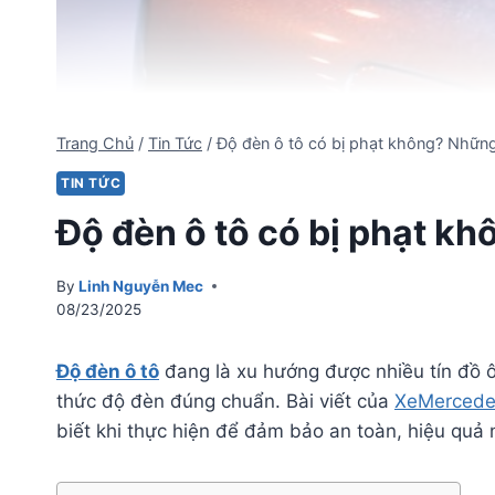
Trang Chủ
/
Tin Tức
/
Độ đèn ô tô có bị phạt không? Những
TIN TỨC
Độ đèn ô tô có bị phạt k
By
Linh Nguyễn Mec
08/23/2025
Đ
ộ đèn ô tô
đang là xu hướng được nhiều tín đồ ô
thức độ đèn đúng chuẩn. Bài viết của
XeMercede
biết khi thực hiện để đảm bảo an toàn, hiệu quả 