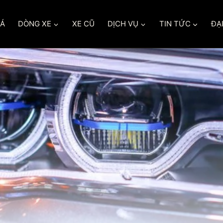
IÁ
DÒNG XE
XE CŨ
DỊCH VỤ
TIN TỨC
ĐẠI