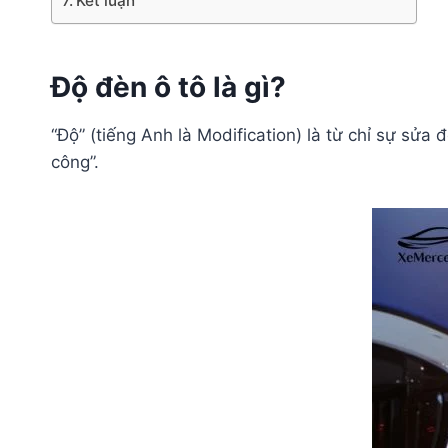
Kết luận
Độ đèn ô tô là gì?
“Độ” (tiếng Anh là Modification) là từ chỉ sự sửa 
công”.