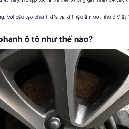
y điều này. Họ lập tức lái xe đến xưởng gần nhất để cá
ng. Với cấu tạo phanh đĩa và khí hậu ẩm ướt như ở Việt 
a phanh ô tô như thế nào?