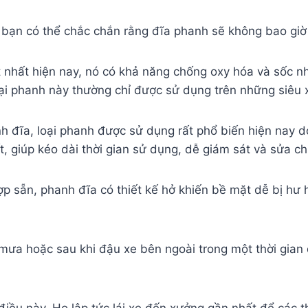
ạn có thể chắc chắn rằng đĩa phanh sẽ không bao giờ b
t nhất hiện nay, nó có khả năng chống oxy hóa và sốc nh
oại phanh này thường chỉ được sử dụng trên những siêu 
anh đĩa, loại phanh được sử dụng rất phổ biến hiện nay
ốt, giúp kéo dài thời gian sử dụng, dễ giám sát và sửa c
p sẵn, phanh đĩa có thiết kế hở khiến bề mặt dễ bị hư hạ
i mưa hoặc sau khi đậu xe bên ngoài trong một thời gian