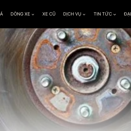
IÁ
DÒNG XE
XE CŨ
DỊCH VỤ
TIN TỨC
ĐẠI