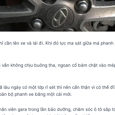
hỉ cần lên xe và lái đi. Khi đó lực ma sát giữa má phanh
u vẫn không chịu buông tha, ngoan cố bám chặt vào mép
 lâu ngày có một lớp rỉ sét thì nên cẩn thận vì có thể
toàn bộ phanh xe bằng một cái mới.
ân viên gara trong lần bảo dưỡng, chăm sóc ô tô sắp tớ