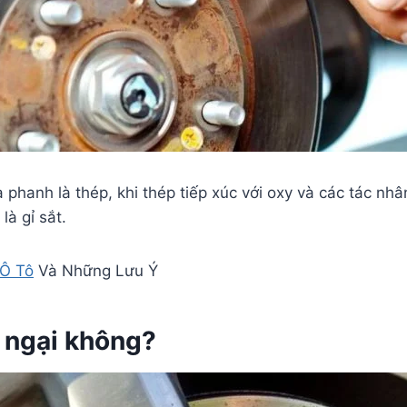
a phanh là thép, khi thép tiếp xúc với oxy và các tác nh
là gỉ sắt.
 Ô Tô
Và Những Lưu Ý
o ngại không?