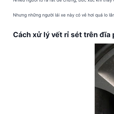
Nhiều người tỏ ra rất dè chừng, bức xúc khi thấ
Nhưng những người lái xe này có vẻ hơi quá lo lắ
Cách xử lý vết rỉ sét trên đĩ