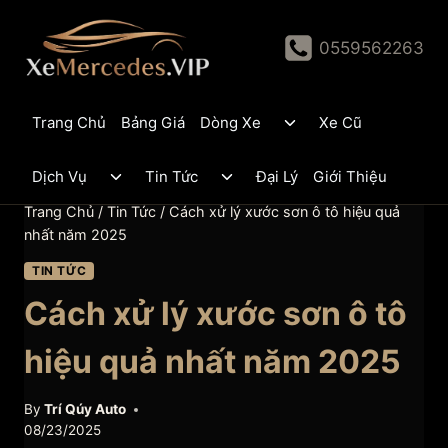
Skip
to
0559562263
content
Toggle
Trang Chủ
Bảng Giá
Dòng Xe
Xe Cũ
child
menu
Toggle
Toggle
Dịch Vụ
Tin Tức
Đại Lý
Giới Thiệu
child
child
menu
menu
Trang Chủ
/
Tin Tức
/
Cách xử lý xước sơn ô tô hiệu quả
nhất năm 2025
TIN TỨC
Cách xử lý xước sơn ô tô
hiệu quả nhất năm 2025
By
Trí Qúy Auto
08/23/2025