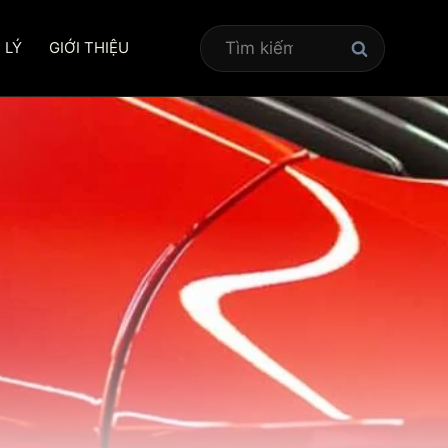
Tìm
 LÝ
GIỚI THIỆU
kiếm
cho: