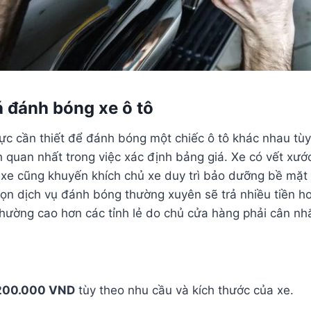
á đánh bóng xe ô tô
 lực cần thiết để đánh bóng một chiếc ô tô khác nhau tù
 quan nhất trong việc xác định bảng giá. Xe có vết xước
 xe cũng khuyến khích chủ xe duy trì bảo dưỡng bề mặt 
ọn dịch vụ đánh bóng thường xuyên sẽ trả nhiều tiền h
n thường cao hơn các tỉnh lẻ do chủ cửa hàng phải cân nh
.200.000 VND
tùy theo nhu cầu và kích thước của xe.