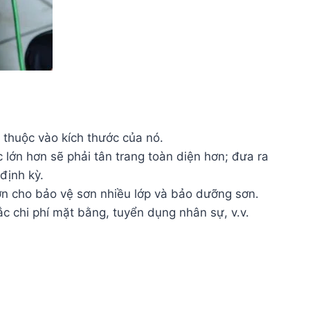
y thuộc vào kích thước của nó.
 lớn hơn sẽ phải tân trang toàn diện hơn; đưa ra
định kỳ.
ơn cho bảo vệ sơn nhiều lớp và bảo dưỡng sơn.
ắc chi phí mặt bằng, tuyển dụng nhân sự, v.v.