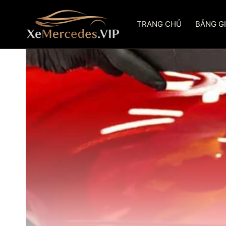
Skip
to
TRANG CHỦ
BẢNG G
content