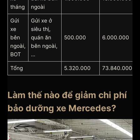
tháng
ngoài
Gửi
Gửi xe ở
xe
siêu thị,
bên
quán ăn
500.000
6.000.000
ngoài,
bên ngoài,
BOT
…
Tổng
5.320.000
73.840.000
Làm thế nào để giảm chi phí
bảo dưỡng xe Mercedes?