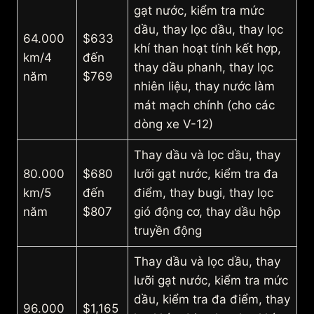
gạt nước, kiểm tra mức
dầu, thay lọc dầu, thay lọc
64.000
$633
khí than hoạt tính kết hợp,
km/4
đến
thay dầu phanh, thay lọc
năm
$769
nhiên liệu, thay nước làm
mát mạch chính (cho các
dòng xe V-12)
Thay dầu và lọc dầu, thay
80.000
$680
lưỡi gạt nước, kiểm tra đa
km/5
đến
điểm, thay bugi, thay lọc
năm
$807
gió động cơ, thay dầu hộp
truyền động
Thay dầu và lọc dầu, thay
lưỡi gạt nước, kiểm tra mức
dầu, kiểm tra đa điểm, thay
96.000
$1,165