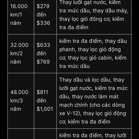
Thay lưỡi gạt nước, kiểm
16.000
$279
tra mức dầu, thay dầu máy,
km/1
đến
thay lọc gió động cơ, kiểm
năm
$336
tra đa điểm
kiểm tra đa điểm, thay dầu
32.000
$633
phanh, thay lọc gió động
km/2
đến
cơ, thay lọc gió cabin, kiểm
năm
$769
tra mức dầu
Thay dầu và lọc dầu, thay
lưỡi gạt nước, kiểm tra mức
48.000
$811
dầu, thay nước làm mát
km/3
đến
mạch chính (cho các dòng
năm
$1,001
xe V-12), thay lọc gió động
cơ, kiểm tra đa điểm
kiểm tra đa điểm, thay lưỡi