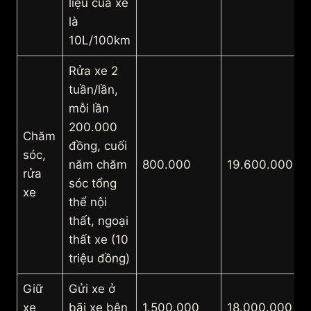
liệu của xe
là
10L/100km
Rửa xe 2
tuần/lần,
mỗi lần
200.000
Chăm
đồng, cuối
sóc,
năm chăm
800.000
19.600.000
rửa
sóc tổng
xe
thể nội
thất, ngoại
thất xe (10
triệu đồng)
Giữ
Gửi xe ở
xe
bãi xe bên
1.500.000
18.000.000