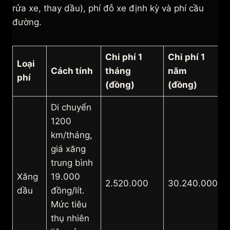
rửa xe, thay dầu), phí đỗ xe định kỳ và phí cầu
đường.
Chi phí 1
Chi phí 1
Loại
Cách tính
tháng
năm
phí
(đồng)
(đồng)
Di chuyển
1200
km/tháng,
giá xăng
trung bình
Xăng
19.000
2.520.000
30.240.000
dầu
đồng/lít.
Mức tiêu
thụ nhiên