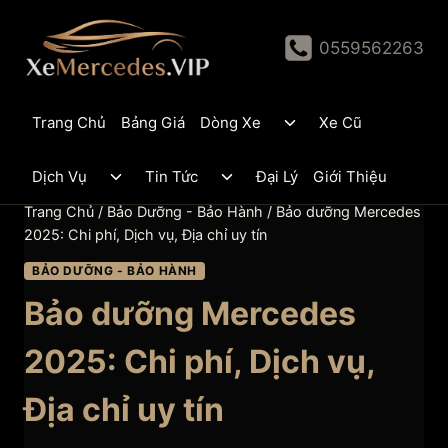
Skip
to
0559562263
content
Toggle
Trang Chủ
Bảng Giá
Dòng Xe
Xe Cũ
child
menu
Toggle
Toggle
Dịch Vụ
Tin Tức
Đại Lý
Giới Thiệu
child
child
menu
menu
Trang Chủ
/
Bảo Dưỡng - Bảo Hành
/
Bảo dưỡng Mercedes
2025: Chi phí, Dịch vụ, Địa chỉ uy tín
BẢO DƯỠNG - BẢO HÀNH
Bảo dưỡng Mercedes
2025: Chi phí, Dịch vụ,
Địa chỉ uy tín