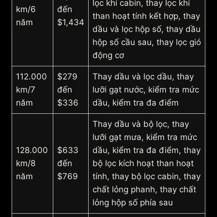
lọc khí cabin, thay lọc khí
km/6
đến
than hoạt tính kết hợp, thay
năm
$1,434
dầu và lọc hộp số, thay dầu
hộp số cầu sau, thay lọc gió
động cơ
112.000
$279
Thay dầu và lọc dầu, thay
km/7
đến
lưỡi gạt nước, kiểm tra mức
năm
$336
dầu, kiểm tra đa điểm
Thay dầu và bộ lọc, thay
lưỡi gạt mưa, kiểm tra mức
128.000
$633
dầu, kiểm tra đa điểm, thay
km/8
đến
bộ lọc kích hoạt than hoạt
năm
$769
tính, thay bộ lọc cabin, thay
chất lỏng phanh, thay chất
lỏng hộp số phía sau