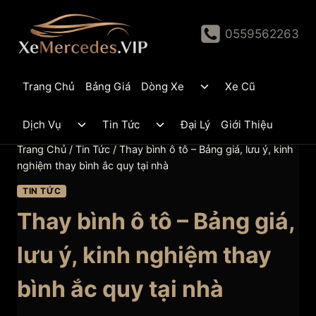
Skip
to
0559562263
content
Toggle
Trang Chủ
Bảng Giá
Dòng Xe
Xe Cũ
child
menu
Toggle
Toggle
Dịch Vụ
Tin Tức
Đại Lý
Giới Thiệu
child
child
menu
menu
Trang Chủ
/
Tin Tức
/
Thay bình ô tô – Bảng giá, lưu ý, kinh
nghiệm thay bình ắc quy tại nhà
TIN TỨC
Thay bình ô tô – Bảng giá,
lưu ý, kinh nghiệm thay
bình ắc quy tại nhà