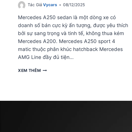
Tác Giả
Vycars
08/12/2025
Mercedes A250 sedan là một dòng xe có
doanh số bán cực kỳ ấn tượng, được yêu thích
bởi sự sang trọng và tinh tế, không thua kém
Mercedes A200. Mercedes A250 sport 4
matic thuộc phân khúc hatchback Mercedes
AMG Line đầy đủ tiện…
GIÁ
XEM THÊM
LĂN
BÁNH
MERCEDES
A250
CHI
TIẾT
NHẤT
2025