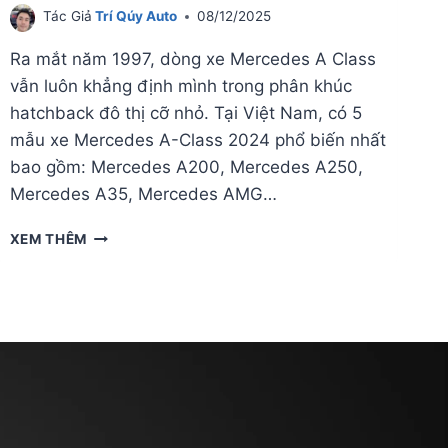
Tác Giả
Trí Qúy Auto
08/12/2025
Ra mắt năm 1997, dòng xe Mercedes A Class
vẫn luôn khẳng định mình trong phân khúc
hatchback đô thị cỡ nhỏ. Tại Việt Nam, có 5
mẫu xe Mercedes A-Class 2024 phổ biến nhất
bao gồm: Mercedes A200, Mercedes A250,
Mercedes A35, Mercedes AMG…
BẢNG
XEM THÊM
GIÁ
LĂN
BÁNH
MERCEDES
A
CLASS
2025