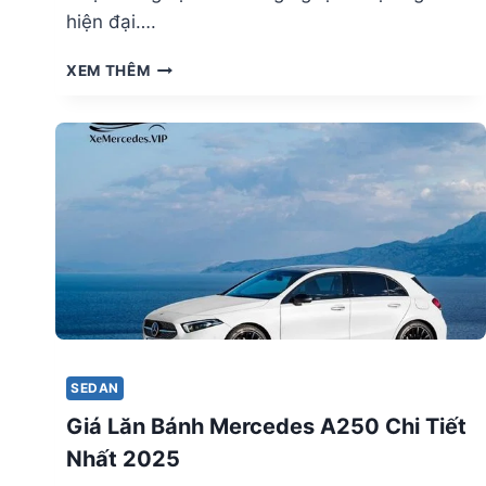
hiện đại….
GIÁ
XEM THÊM
LĂN
BÁNH
MERCEDES
A45
AMG
CHI
TIẾT
NHẤT
2025
SEDAN
Giá Lăn Bánh Mercedes A250 Chi Tiết
Nhất 2025