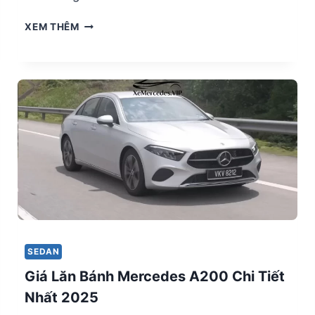
GIÁ
XEM THÊM
LĂN
BÁNH
MERCEDES
A35
4MATIC
AMG
CHI
TIẾT
NHẤT
2025
SEDAN
Giá Lăn Bánh Mercedes A200 Chi Tiết
Nhất 2025