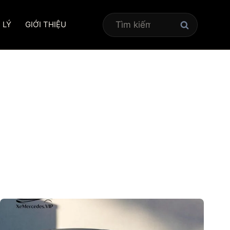
Tìm
 LÝ
GIỚI THIỆU
kiếm
cho: