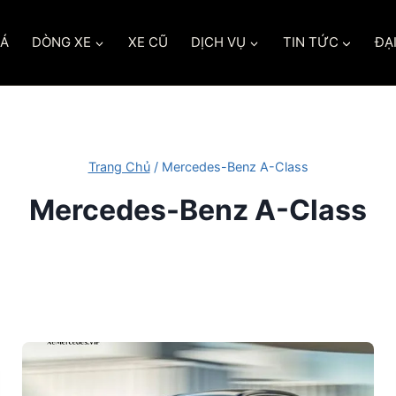
IÁ
DÒNG XE
XE CŨ
DỊCH VỤ
TIN TỨC
ĐẠI
Trang Chủ
/
Mercedes-Benz A-Class
Mercedes-Benz A-Class