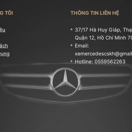
G TÔI
THÔNG TIN LIÊN HỆ
iệu
37/17 Hà Huy Giáp, Thạ
Quận 12, Hồ Chí Minh 
ách
Email:
Dụng
xemercedescskh@gmai
Hotline: 0559562263