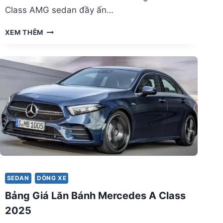
Class AMG sedan đầy ấn…
GIÁ
XEM THÊM
LĂN
BÁNH
MERCEDES
A
35
AMG
CHI
TIẾT
NHẤT
2025
SEDAN
DÒNG XE
Bảng Giá Lăn Bánh Mercedes A Class
2025