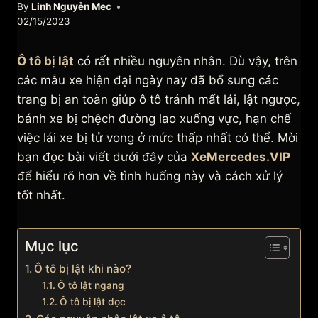
By
Linh Nguyễn Mec
02/15/2023
Ô tô bị lật
có rất nhiều nguyên nhân. Dù vậy, trên
các mẫu xe hiện đại ngày nay đã bổ sung các
trang bị an toàn giúp ô tô tránh mất lái, lật ngược,
bánh xe bị chệch đường lao xuống vực, hạn chế
việc lái xe bị tử vong ở mức thấp nhất có thể. Mời
bạn đọc bài viết dưới đây của
XeMercedes.VIP
để hiểu rõ hơn về tình huống này và cách xử lý
tốt nhất.
Mục lục
Ô tô bị lật khi nào?
Ô tô lật ngang
Ô tô bị lật dọc