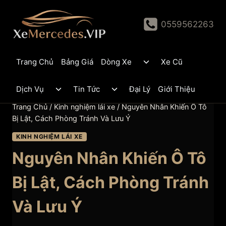
Skip
to
0559562263
content
Toggle
Trang Chủ
Bảng Giá
Dòng Xe
Xe Cũ
child
menu
Toggle
Toggle
Dịch Vụ
Tin Tức
Đại Lý
Giới Thiệu
child
child
menu
menu
Trang Chủ
/
Kinh nghiệm lái xe
/
Nguyên Nhân Khiến Ô Tô
Bị Lật, Cách Phòng Tránh Và Lưu Ý
KINH NGHIỆM LÁI XE
Nguyên Nhân Khiến Ô Tô
Bị Lật, Cách Phòng Tránh
Và Lưu Ý