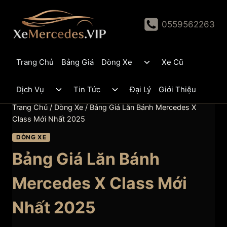
Skip
to
0559562263
content
Toggle
Trang Chủ
Bảng Giá
Dòng Xe
Xe Cũ
child
menu
Toggle
Toggle
Dịch Vụ
Tin Tức
Đại Lý
Giới Thiệu
child
child
menu
menu
Trang Chủ
/
Dòng Xe
/
Bảng Giá Lăn Bánh Mercedes X
Class Mới Nhất 2025
DÒNG XE
Bảng Giá Lăn Bánh
Mercedes X Class Mới
Nhất 2025