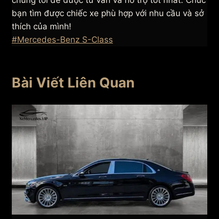
chúng tôi để được tư vấn và hỗ trợ tốt nhất. Chúc
bạn tìm được chiếc xe phù hợp với nhu cầu và sở
thích của mình!
Post
#
Mercedes-Benz S-Class
Tags:
Bài Viết Liên Quan