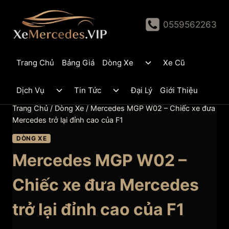
Skip
to
0559562263
content
Toggle
Trang Chủ
Bảng Giá
Dòng Xe
Xe Cũ
child
menu
Toggle
Toggle
Dịch Vụ
Tin Tức
Đại Lý
Giới Thiệu
child
child
menu
menu
Trang Chủ
/
Dòng Xe
/
Mercedes MGP W02 – Chiếc xe đưa
Mercedes trở lại đỉnh cao của F1
DÒNG XE
Mercedes MGP W02 –
Chiếc xe đưa Mercedes
trở lại đỉnh cao của F1