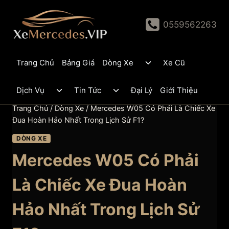
Skip
to
0559562263
content
Toggle
Trang Chủ
Bảng Giá
Dòng Xe
Xe Cũ
child
menu
Toggle
Toggle
Dịch Vụ
Tin Tức
Đại Lý
Giới Thiệu
child
child
menu
menu
Trang Chủ
/
Dòng Xe
/
Mercedes W05 Có Phải Là Chiếc Xe
Đua Hoàn Hảo Nhất Trong Lịch Sử F1?
DÒNG XE
Mercedes W05 Có Phải
Là Chiếc Xe Đua Hoàn
Hảo Nhất Trong Lịch Sử