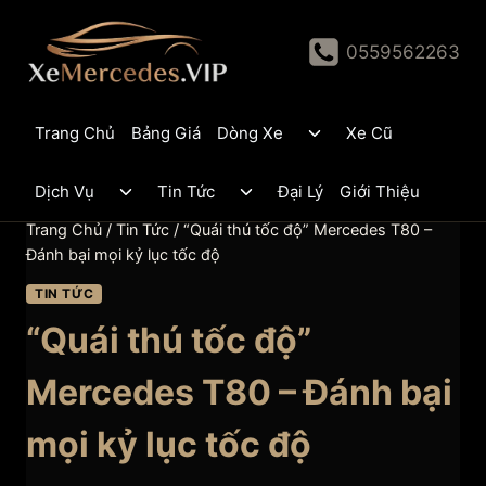
Skip
to
0559562263
content
Toggle
Trang Chủ
Bảng Giá
Dòng Xe
Xe Cũ
child
menu
Toggle
Toggle
Dịch Vụ
Tin Tức
Đại Lý
Giới Thiệu
child
child
menu
menu
Trang Chủ
/
Tin Tức
/
“Quái thú tốc độ” Mercedes T80 –
Đánh bại mọi kỷ lục tốc độ
TIN TỨC
“Quái thú tốc độ”
Mercedes T80 – Đánh bại
mọi kỷ lục tốc độ