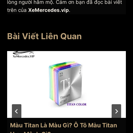
lòng người hâm mộ. Cảm ơn bạn đã đọc bài viết
trên của
XeMercedes.vip
.
Bài Viết Liên Quan
Màu Titan Là Màu Gì? Ô Tô Màu Titan