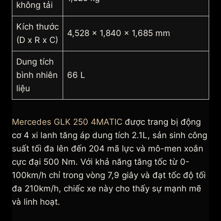
không tải
Kích thước
4,528 x 1,840 x 1,685 mm
(D x R x C)
Dung tích
bình nhiên
66 L
liệu
Mercedes GLK 250 4MATIC
được trang bị động
cơ 4 xi lanh tăng áp dung tích 2.1L, sản sinh công
suất tối đa lên đến 204 mã lực và mô-men xoắn
cực đại 500 Nm. Với khả năng tăng tốc từ 0-
100km/h chỉ trong vòng 7,9 giây và đạt tốc độ tối
đa 210km/h, chiếc xe này cho thấy sự mạnh mẽ
và linh hoạt.