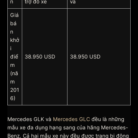
n
trợ đỗ xe
va
Giá
bá
n
khở
i
điể
38.950 USD
38.950 USD
m
(nă
m
201
6)
Mercedes GLK và
Mercedes GLC
đều là những
mẫu xe đa dụng hạng sang của hãng Mercedes-
Benz. Cả hai mẫu xe này đều được trang bị động