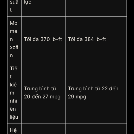
suấ
lực
t
Mo
me
n
Tối đa 370 lb-ft
Tối đa 384 lb-ft
xoắ
n
Tiế
t
kiệ
Trung bình từ
Trung bình từ 22 đến
m
20 đến 27 mpg
29 mpg
nhi
ên
liệu
Hệ