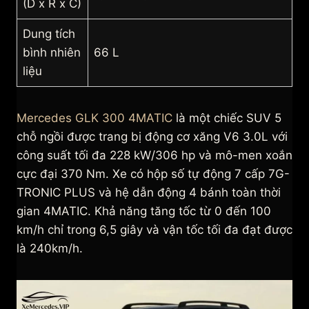
(D x R x C)
Dung tích
bình nhiên
66 L
liệu
Mercedes GLK 300 4MATIC
là một chiếc SUV 5
chỗ ngồi được trang bị động cơ xăng V6 3.0L với
công suất tối đa 228 kW/306 hp và mô-men xoắn
cực đại 370 Nm. Xe có hộp số tự động 7 cấp 7G-
TRONIC PLUS và hệ dẫn động 4 bánh toàn thời
gian 4MATIC. Khả năng tăng tốc từ 0 đến 100
km/h chỉ trong 6,5 giây và vận tốc tối đa đạt được
là 240km/h.