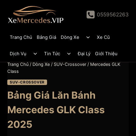
Skip
to
0559562263
content
Toggle
Trang Chủ
Bảng Giá
Dòng Xe
Xe Cũ
child
menu
Toggle
Toggle
Dịch Vụ
Tin Tức
Đại Lý
Giới Thiệu
child
child
menu
menu
Trang Chủ
/
Dòng Xe
/
SUV-Crossover
/
Mercedes GLK
Class
SUV-CROSSOVER
Bảng Giá Lăn Bánh
Mercedes GLK Class
2025