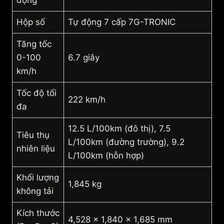
động
Hộp số
Tự động 7 cấp 7G-TRONIC
Tăng tốc
0-100
6.7 giây
km/h
Tốc độ tối
222 km/h
đa
12.5 L/100km (đô thị), 7.5
Tiêu thụ
L/100km (đường trường), 9.2
nhiên liệu
L/100km (hỗn hợp)
Khối lượng
1,845 kg
không tải
Kích thước
4,528 x 1,840 x 1,685 mm