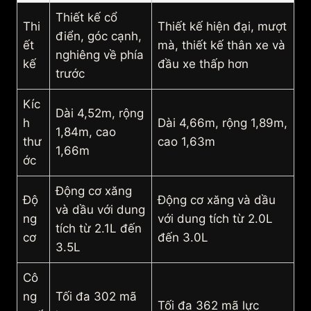
Thiết kế cổ
Thi
Thiết kế hiện đại, mượt
điển, góc cạnh,
ết
mà, thiết kế thân xe và
nghiêng về phía
kế
đầu xe thấp hơn
trước
Kíc
Dài 4,52m, rộng
h
Dài 4,66m, rộng 1,89m,
1,84m, cao
thư
cao 1,63m
1,66m
ớc
Động cơ xăng
Độ
Động cơ xăng và dầu
và dầu với dung
ng
với dung tích từ 2.0L
tích từ 2.1L đến
cơ
đến 3.0L
3.5L
Cô
ng
Tối đa 302 mã
Tối đa 362 mã lực