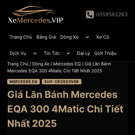
Skip
to
0559562263
content
Toggle
Trang Chủ
Bảng Giá
Dòng Xe
Xe Cũ
child
menu
Toggle
Toggle
Dịch Vụ
Tin Tức
Đại Lý
Giới Thiệu
child
child
menu
menu
Trang Chủ
/
Dòng Xe
/
Mercedes EQ
/
Giá Lăn Bánh
Mercedes EQA 300 4Matic Chi Tiết Nhất 2025
MERCEDES EQ
SUV-CROSSOVER
Giá Lăn Bánh Mercedes
EQA 300 4Matic Chi Tiết
Nhất 2025