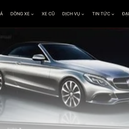
IÁ
DÒNG XE
XE CŨ
DỊCH VỤ
TIN TỨC
ĐẠI