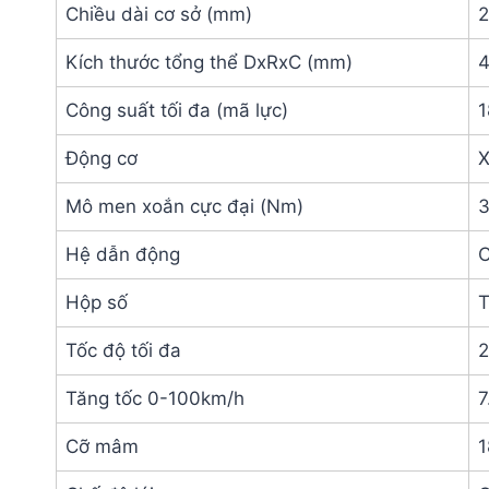
Chiều dài cơ sở (mm)
Kích thước tổng thể DxRxC (mm)
4
Công suất tối đa (mã lực)
1
Động cơ
X
Mô men xoắn cực đại (Nm)
Hệ dẫn động
C
Hộp số
T
Tốc độ tối đa
2
Tăng tốc 0-100km/h
7
Cỡ mâm
1