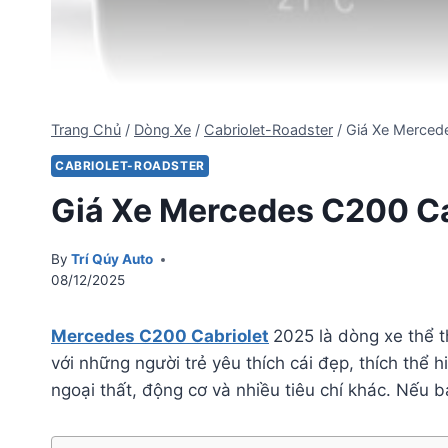
Trang Chủ
/
Dòng Xe
/
Cabriolet-Roadster
/
Giá Xe Merced
CABRIOLET-ROADSTER
Giá Xe Mercedes C200 Ca
By
Trí Qúy Auto
08/12/2025
Mercedes C200 Cabriolet
2025 là dòng xe thể 
với những người trẻ yêu thích cái đẹp, thích thể h
ngoại thất, động cơ và nhiều tiêu chí khác. Nếu