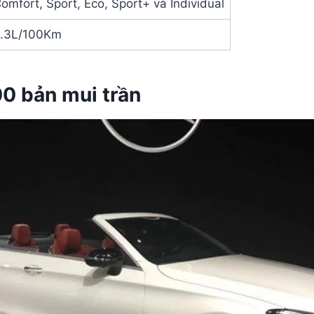
omfort, Sport, Eco, Sport+ và Individual
.3L/100Km
0 bản mui trần