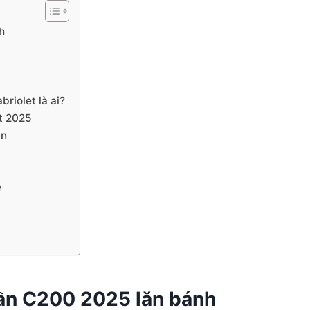
h
riolet là ai?
t 2025
ần
ẽ
rần C200 2025 lăn bánh