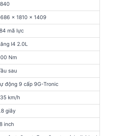
2840
686 x 1810 x 1409
84 mã lực
ăng I4 2.0L
300 Nm
ầu sau
ự động 9 cấp 9G-Tronic
35 km/h
.8 giây
8 inch