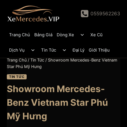
Skip
to
0559562263
content
Toggle
Trang Chủ
Bảng Giá
Dòng Xe
Xe Cũ
child
menu
Toggle
Toggle
Dịch Vụ
Tin Tức
Đại Lý
Giới Thiệu
child
child
menu
menu
Trang Chủ
/
Tin Tức
/
Showroom Mercedes-Benz Vietnam
Star Phú Mỹ Hưng
TIN TỨC
Showroom Mercedes-
Benz Vietnam Star Phú
Mỹ Hưng