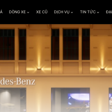
IÁ
DÒNG XE
XE CŨ
DỊCH VỤ
TIN TỨC
ĐẠI