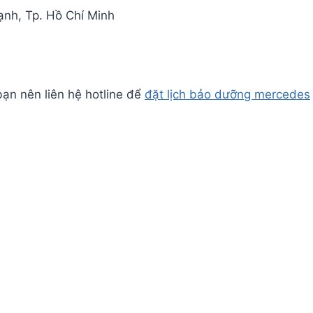
nh, Tp. Hồ Chí Minh
ạn nên liên hệ hotline để
đặt lịch bảo dưỡng mercedes