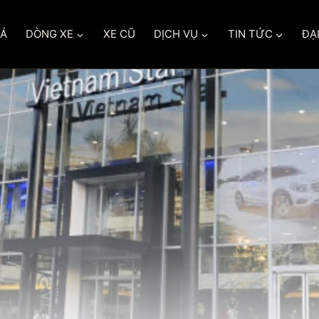
IÁ
DÒNG XE
XE CŨ
DỊCH VỤ
TIN TỨC
ĐẠI