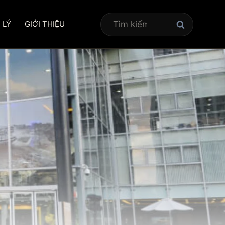
Tìm
 LÝ
GIỚI THIỆU
kiếm
cho: